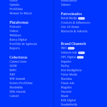
Gente
Anunciantes
Opinião
Talento
ProXXIma
Women To Watch
Patrocinados
Retail Media
Plataformas
Creators & Influencers
Podcasts
Out-Of-Home
Vídeos
Martechs & Adtechs
Webinars
Banca Digital
Brand Channels
Portfólio de Agências
IMO
Reports
Amazon Ads
Coberturas
OPL Digital
Cannes Lions
Impulso
SXSW
PicPay
MWC
Nós Inteligência
NRF
Vistar Media
WW Summit
Machina
Evento ProXXIma
Viasat Ads
Maximídia
Magnite
Effie Awards
Uncover
Caboré
Mude
RZK Digital
DoubleVerify