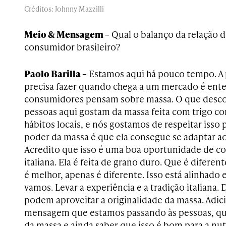
Créditos: Johnny Mazzilli
Meio & Mensagem –
Qual o balanço da relação d
consumidor brasileiro?
Paolo Barilla –
Estamos aqui há pouco tempo. A 
precisa fazer quando chega a um mercado é ent
consumidores pensam sobre massa. O que desco
pessoas aqui gostam da massa feita com trigo co
hábitos locais, e nós gostamos de respeitar isso
poder da massa é que ela consegue se adaptar a
Acredito que isso é uma boa oportunidade de con
italiana. Ela é feita de grano duro. Que é diferen
é melhor, apenas é diferente. Isso está alinhado
vamos. Levar a experiência e a tradição italiana.
podem aproveitar a originalidade da massa. Adic
mensagem que estamos passando às pessoas, que
da massa e ainda saber que isso é bom para a nut