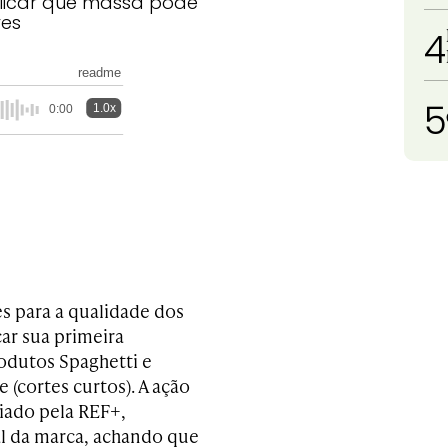
plicar que massa pode
res
4
readme
5
1.0x
0:00
 para a qualidade dos
ar sua primeira
rodutos Spaghetti e
e (cortes curtos). A ação
riado pela REF+,
al da marca, achando que