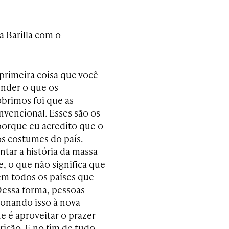
a Barilla com o
primeira coisa que você
ender o que os
brimos foi que as
nvencional. Esses são os
 porque eu acredito que o
os costumes do país.
tar a história da massa
te, o que não significa que
 em todos os países que
 Dessa forma, pessoas
ionando isso à nova
 é aproveitar o prazer
rição. E no fim de tudo,