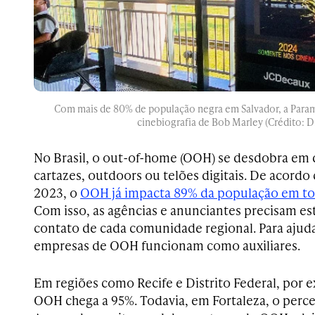
Com mais de 80% de população negra em Salvador, a Param
cinebiografia de Bob Marley (Crédito: D
No Brasil, o out-of-home (OOH) se desdobra em d
cartazes, outdoors ou telões digitais. De acord
2023, o
OOH já impacta 89% da população em tod
Com isso, as agências e anunciantes precisam es
contato de cada comunidade regional. Para ajuda
empresas de OOH funcionam como auxiliares.
Em regiões como Recife e Distrito Federal, por 
OOH chega a 95%. Todavia, em Fortaleza, o perc