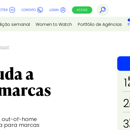
ETTER
CONTATO
LOGIN
ASSINE
I
dição semanal
Women to Watch
Portfólio de Agências
rasil?
uda a
1
 marcas
2
o out-of-home
3
sa para marcas