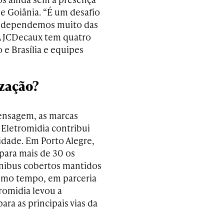
e Goiânia. “É um desafio
ue dependemos muito das
 A JCDecaux tem quatro
 e Brasília e equipes
ização?
mensagem, as marcas
 Eletromidia contribui
cidade. Em Porto Alegre,
para mais de 30 os
ônibus cobertos mantidos
esmo tempo, em parceria
romidia levou a
ra as principais vias da