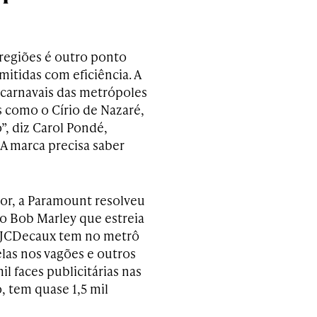
regiões é outro ponto
itidas com eficiência. A
carnavais das metrópoles
s como o Círio de Nazaré,
, diz Carol Pondé,
“A marca precisa saber
or, a Paramount resolveu
co Bob Marley que estreia
a JCDecaux tem no metrô
elas nos vagões e outros
l faces publicitárias nas
, tem quase 1,5 mil