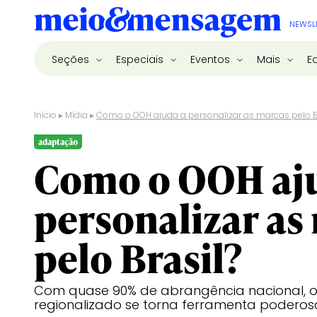
NEWSL
Seções
Especiais
Eventos
Mais
E
Início
▸
Mídia
▸
Como o OOH ajuda a personalizar as marcas pelo B
adaptação
Como o OOH aj
personalizar as
pelo Brasil?
Com quase 90% de abrangência nacional, 
regionalizado se torna ferramenta podero