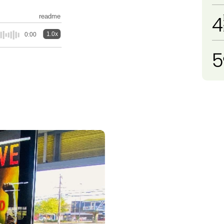
4
readme
1.0x
0:00
5