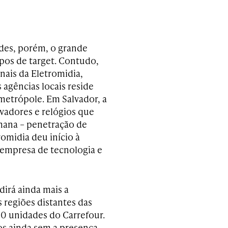
ades, porém, o grande
upos de target. Contudo,
nais da Eletromidia,
 agências locais reside
metrópole. Em Salvador, a
vadores e relógios que
mana – penetração de
romidia deu início à
 empresa de tecnologia e
dirá ainda mais a
 regiões distantes das
90 unidades do Carrefour.
os ainda sem a presença