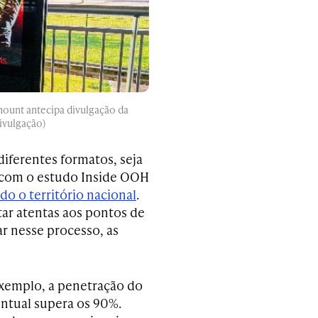
ount antecipa divulgação da
ivulgação)
iferentes formatos, seja
o com o estudo Inside OOH
o o território nacional
.
tar atentas aos pontos de
r nesse processo, as
exemplo, a penetração do
entual supera os 90%.