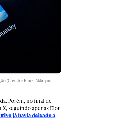
ação (Crédito: Emre-Akkoyun-
da. Porém, no final de
a X, seguindo apenas Elon
tivo já havia deixado a