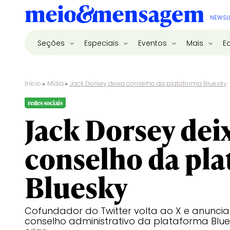
NEWSL
Seções
Especiais
Eventos
Mais
E
Início
▸
Mídia
▸
Jack Dorsey deixa conselho da plataforma Bluesky
redes sociais
Jack Dorsey dei
conselho da pl
Bluesky
Cofundador do Twitter volta ao X e anunci
conselho administrativo da plataforma Blue