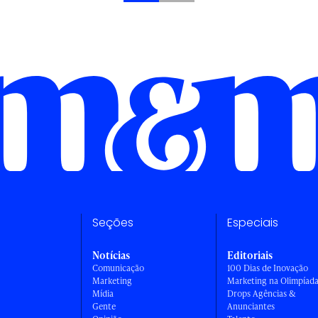
Seções
Especiais
Notícias
Editoriais
Comunicação
100 Dias de Inovação
Marketing
Marketing na Olimpíad
Mídia
Drops Agências &
Gente
Anunciantes