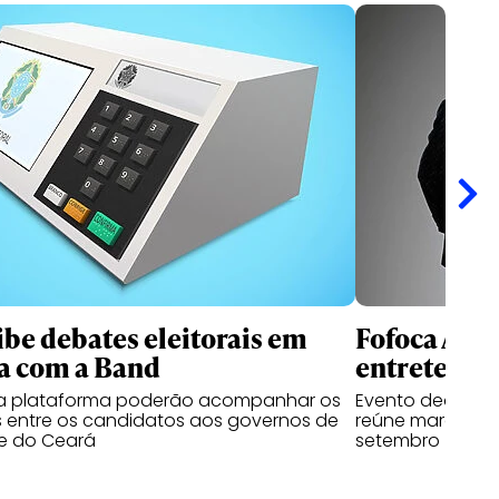
ibe debates eleitorais em
Fofoca Awa
a com a Band
entretenim
da plataforma poderão acompanhar os
Evento dedicado
 entre os candidatos aos governos de
reúne marcas, cr
e do Ceará
setembro