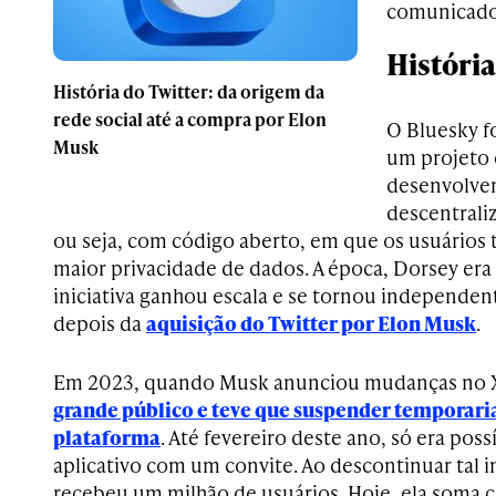
comunicado
Históri
História do Twitter: da origem da
rede social até a compra por Elon
O Bluesky f
Musk
um projeto 
desenvolve
descentraliz
ou seja, com código aberto, em que os usuários
maior privacidade de dados. A época, Dorsey era
iniciativa ganhou escala e se tornou independen
depois da
aquisição do Twitter por Elon Musk
.
Em 2023, quando Musk anunciou mudanças no 
grande público e teve que suspender temporari
plataforma
. Até fevereiro deste ano, só era pos
aplicativo com um convite. Ao descontinuar tal i
recebeu um milhão de usuários. Hoje, ela soma c