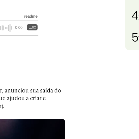
4
readme
1.0x
0:00
5
r, anunciou sua saída do
ue ajudou a criar e
).