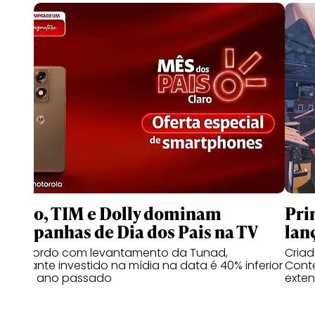
Claro, TIM e Dolly dominam
Pri
campanhas de Dia dos Pais na TV
lan
De acordo com levantamento da Tunad,
Cria
montante investido na mídia na data é 40% inferior
Conte
ao do ano passado
exten