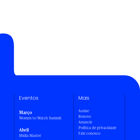
Eventos
Mais
Assine
Março
Renove
Women to Watch Summit
Anuncie
a
Política de privacidade
Abril
Fale conosco
Mídia Master