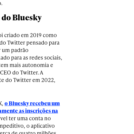
.
a do Bluesky
oi criado em 2019 como
do Twitter pensado para
r um padrão
ado para as redes sociais,
 tem mais autonomia e
 CEO do Twitter. A
te do Twitter em 2022,
X,
o Bluesky recebeu um
amente as inscrições na
sível ter uma conta no
mpeditivo, o aplicativo
erca de quatro milhões.