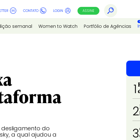
ETTER
CONTATO
LOGIN
ASSINE
I
dição semanal
Women to Watch
Portfólio de Agências
xa
1
ataforma
2
a desligamento do
3
sky, a qual ajudou a