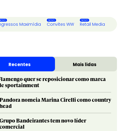
ngressos Maximídia
Convites WW
Retail Media
Recentes
Mais lidas
Flamengo quer se reposicionar como marca
de sportainment
Pandora nomeia Marina Cirelli como country
head
Grupo Bandeirantes tem novo líder
comercial