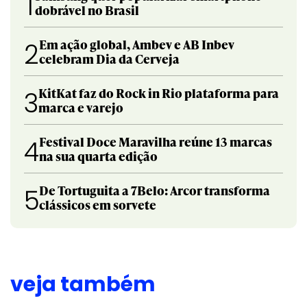
1
dobrável no Brasil
Em ação global, Ambev e AB Inbev
2
celebram Dia da Cerveja
KitKat faz do Rock in Rio plataforma para
3
marca e varejo
Festival Doce Maravilha reúne 13 marcas
4
na sua quarta edição
De Tortuguita a 7Belo: Arcor transforma
5
clássicos em sorvete
veja também