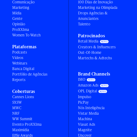
Comunicação
100 Dias de Inovação
Marketing
Marketing na Olimpíada
Mídia
Drops Agências &
Gente
Anunciantes
Opinião
Talento
ProXXIma
Women To Watch
Patrocinados
Retail Media
Plataformas
Creators & Influencers
Podcasts
Out-Of-Home
Vídeos
Martechs & Adtechs
Webinars
Banca Digital
Brand Channels
Portfólio de Agências
IMO
Reports
Amazon Ads
Coberturas
OPL Digital
Cannes Lions
Impulso
SXSW
PicPay
MWC
Nós Inteligência
NRF
Vistar Media
WW Summit
Machina
Evento ProXXIma
Viasat Ads
Maximídia
Magnite
Effie Awards
Uncover