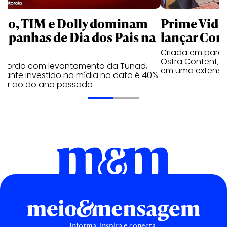
aro, TIM e Dolly dominam
Prime Video
mpanhas de Dia dos Pais na
lançar Corr
Criada em parc
Ostra Content, i
acordo com levantamento da Tunad,
em uma extensão
tante investido na mídia na data é 40%
erior ao do ano passado
Informa, inspira e conecta.