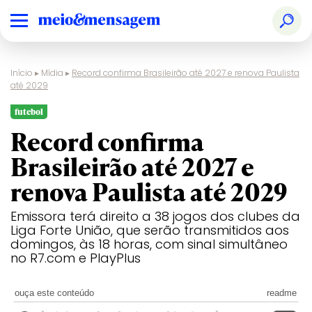
Início
▸
Mídia
▸
Record confirma Brasileirão até 2027 e renova Paulista
até 2029
futebol
Record confirma
Brasileirão até 2027 e
renova Paulista até 2029
Emissora terá direito a 38 jogos dos clubes da
Liga Forte União, que serão transmitidos aos
domingos, às 18 horas, com sinal simultâneo
no R7.com e PlayPlus
ouça este conteúdo
readme