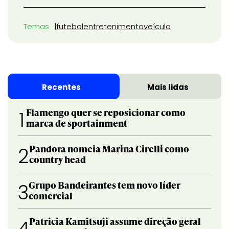
Temas
futebol
entretenimento
veículo
Recentes
Mais lidas
Flamengo quer se reposicionar como
1
marca de sportainment
Pandora nomeia Marina Cirelli como
2
country head
Grupo Bandeirantes tem novo líder
3
comercial
Patricia Kamitsuji assume direção geral