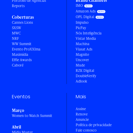
Brand Channels
Portfólio de Agências
IMO
Reports
Amazon Ads
Coberturas
OPL Digital
Cannes Lions
Impulso
SXSW
PicPay
MWC
Nós Inteligência
NRF
Vistar Media
WW Summit
Machina
Evento ProXXIma
Viasat Ads
Maximídia
Magnite
Effie Awards
Uncover
Caboré
Mude
RZK Digital
DoubleVerify
Adlook
Eventos
Mais
Assine
Março
Renove
Women to Watch Summit
Anuncie
Política de privacidade
Abril
Fale conosco
Mídia Master