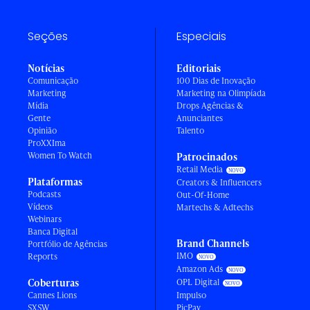
Seções
Especiais
Notícias
Editoriais
Comunicação
100 Dias de Inovação
Marketing
Marketing na Olimpíada
Mídia
Drops Agências &
Gente
Anunciantes
Opinião
Talento
ProXXIma
Women To Watch
Patrocinados
Retail Media
Plataformas
Creators & Influencers
Podcasts
Out-Of-Home
Vídeos
Martechs & Adtechs
Webinars
Banca Digital
Brand Channels
Portfólio de Agências
IMO
Reports
Amazon Ads
Coberturas
OPL Digital
Cannes Lions
Impulso
SXSW
PicPay