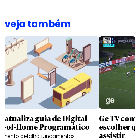
veja também
B atualiza guia de Digital
Ge TV convi
t-of-Home Programático
escolher qu
assistir
umento detalha fundamentos,