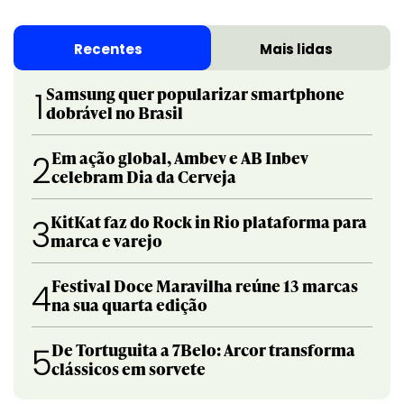
Recentes
Mais lidas
Samsung quer popularizar smartphone
1
dobrável no Brasil
Em ação global, Ambev e AB Inbev
2
celebram Dia da Cerveja
KitKat faz do Rock in Rio plataforma para
3
marca e varejo
Festival Doce Maravilha reúne 13 marcas
4
na sua quarta edição
De Tortuguita a 7Belo: Arcor transforma
5
clássicos em sorvete