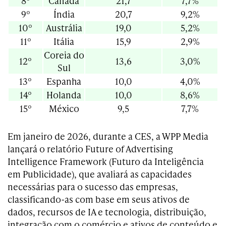
8º
Canadá
21,7
7,7%
9º
Índia
20,7
9,2%
10º
Austrália
19,0
5,2%
11º
Itália
15,9
2,9%
Coreia do
12º
13,6
3,0%
Sul
13º
Espanha
10,0
4,0%
14º
Holanda
10,0
8,6%
15º
México
9,5
7,7%
Em janeiro de 2026, durante a CES, a WPP Media
lançará o relatório Future of Advertising
Intelligence Framework (Futuro da Inteligência
em Publicidade), que avaliará as capacidades
necessárias para o sucesso das empresas,
classificando-as com base em seus ativos de
dados, recursos de IA e tecnologia, distribuição,
integração com o comércio e ativos de conteúdo e