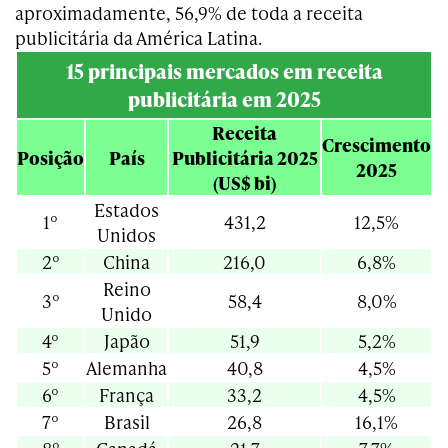
aproximadamente, 56,9% de toda a receita
publicitária da América Latina.
15 principais mercados em receita
publicitária em 2025
Receita
Crescimento
Posição
País
Publicitária 2025
2025
(US$ bi)
Estados
1º
431,2
12,5%
Unidos
2º
China
216,0
6,8%
Reino
3º
58,4
8,0%
Unido
4º
Japão
51,9
5,2%
5º
Alemanha
40,8
4,5%
6º
França
33,2
4,5%
7º
Brasil
26,8
16,1%