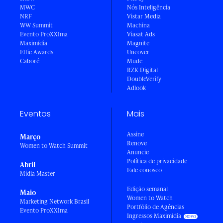
MWC
Nós Inteligência
NRF
Vistar Media
WW Summit
Machina
Evento ProXXIma
Viasat Ads
Maximídia
Magnite
Effie Awards
Uncover
Caboré
Mude
RZK Digital
DoubleVerify
Adlook
Eventos
Mais
Assine
Março
Renove
Women to Watch Summit
Anuncie
Política de privacidade
Abril
Fale conosco
Mídia Master
Edição semanal
Maio
Women to Watch
Marketing Network Brasil
Portfólio de Agências
Evento ProXXIma
Ingressos Maximídia