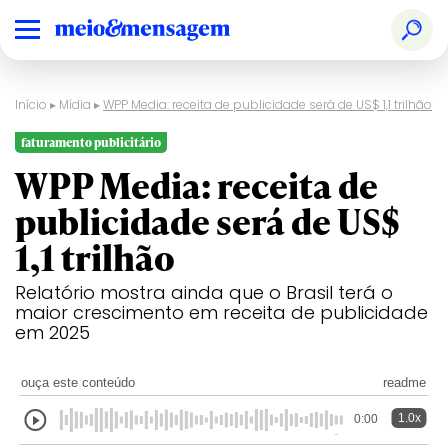
Início
▸
Mídia
▸
WPP Media: receita de publicidade será de US$ 1,1 trilhão
faturamento publicitário
WPP Media: receita de
publicidade será de US$
1,1 trilhão
Relatório mostra ainda que o Brasil terá o
maior crescimento em receita de publicidade
em 2025
ouça este conteúdo
readme
1.0x
0:00