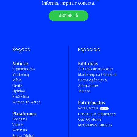
Informa, inspira e conecta.
ASSINE JÁ
Seções
Especiais
Notícias
Editoriais
Comunicação
100 Dias de Inovação
Marketing
Marketing na Olimpíada
Mídia
Drops Agências &
Gente
Anunciantes
Opinião
Talento
ProXXIma
Women To Watch
Patrocinados
Retail Media
Plataformas
Creators & Influencers
Podcasts
Out-Of-Home
Vídeos
Martechs & Adtechs
Webinars
Banca Digital