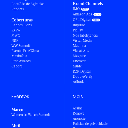
Brand Channels
Portfólio de Agências
IMO
Reports
Amazon Ads
Coberturas
OPL Digital
Cannes Lions
Impulso
SXSW
PicPay
MWC
Nós Inteligência
NRF
Vistar Media
WW Summit
Machina
Evento ProXXIma
Viasat Ads
Maximídia
Magnite
Effie Awards
Uncover
Caboré
Mude
RZK Digital
DoubleVerify
Adlook
Eventos
Mais
Assine
Março
Renove
Women to Watch Summit
Anuncie
Política de privacidade
Abril