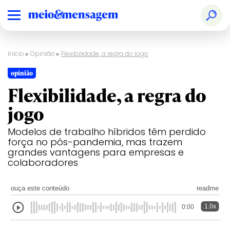
Início
▸
Opinião
▸
Flexibilidade, a regra do jogo
opinião
Flexibilidade, a regra do
jogo
Modelos de trabalho híbridos têm perdido
força no pós-pandemia, mas trazem
grandes vantagens para empresas e
colaboradores
ouça este conteúdo
readme
1.0x
0:00