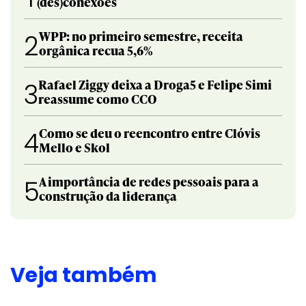
(des)conexões
WPP: no primeiro semestre, receita
2
orgânica recua 5,6%
Rafael Ziggy deixa a Droga5 e Felipe Simi
3
reassume como CCO
Como se deu o reencontro entre Clóvis
4
Mello e Skol
A importância de redes pessoais para a
5
construção da liderança
Veja também