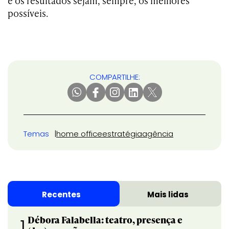
e os resultados sejam, sempre, os melhores
possíveis.
COMPARTILHE:
Temas
home office
estratégia
agência
Recentes
Mais lidas
Débora Falabella: teatro, presença e
1