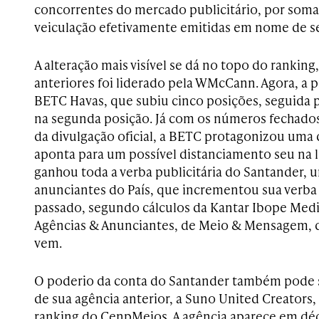
concorrentes do mercado publicitário, por soma
veiculação efetivamente emitidas em nome de se
A alteração mais visível se dá no topo do ranking
anteriores foi liderado pela WMcCann. Agora, a p
BETC Havas, que subiu cinco posições, seguida pe
na segunda posição. Já com os números fechados,
da divulgação oficial, a BETC protagonizou uma
aponta para um possível distanciamento seu na l
ganhou toda a verba publicitária do Santander, 
anunciantes do País, que incrementou sua verb
passado, segundo cálculos da Kantar Ibope Media
Agências & Anunciantes, de Meio & Mensagem, q
vem.
O poderio da conta do Santander também pode 
de sua agência anterior, a Suno United Creators
ranking do CenpMeios. A agência aparece em d