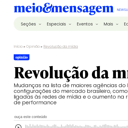
NEWSL
Seções
Especiais
Eventos
Mais
E
Início
▸
Opinião
▸
Revolução da mídia
opinião
Revolução da m
Mudanças na lista de maiores agências do 
configurações do mercado brasileiro, com
ligadas às redes de mídia e o aumento na 
de performance
ouça este conteúdo