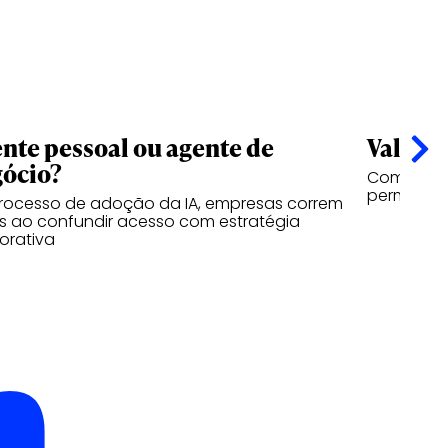
nte pessoal ou agente de
Valor n
ócio?
Como a vi
permanece
rocesso de adoção da IA, empresas correm
os ao confundir acesso com estratégia
orativa