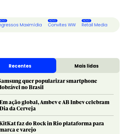
ngressos Maximídia
Convites WW
Retail Media
Recentes
Mais lidas
Samsung quer popularizar smartphone
dobrável no Brasil
Em ação global, Ambev e AB Inbev celebram
Dia da Cerveja
KitKat faz do Rock in Rio plataforma para
marca e varejo