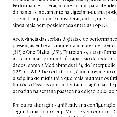
Performance, operação que iniciou para atender
do banco, e novamente na vigésima-quarta posiç
original. Importante considerar, então, que, se 
ainda mais bem posicionada entre as Top 10.
A relevância das verbas digitais e de performanc
presenças entre as cinquenta maiores de agência
(31ª) e One Digital (35ª). Entretanto, a transfor
mercado mais profunda é a aparição de redes es
dados, como a Mediabrands (11ª), do Interpubli
(12ª), do WPP. De certa forma, é um movimento 
disciplina de mídia foi a que mais mudou nos últ
funções clássicas que sustentam as agências de
debatido na semana passada na edição 2023 do M
Em outra alteração significativa na configuração
segunda maior no Cenp-Meios e vencedora do Ca