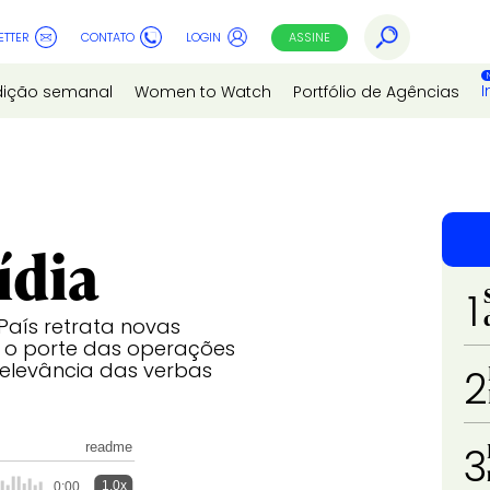
ETTER
CONTATO
LOGIN
ASSINE
I
dição semanal
Women to Watch
Portfólio de Agências
ídia
1
País retrata novas
o o porte das operações
relevância das verbas
2
readme
3
1.0x
0:00