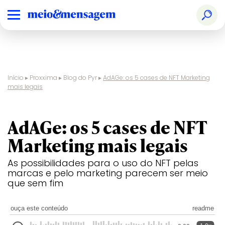
Início
▸
Proxxima
▸
Blog do Pyr
▸
AdAGe: os 5 cases de NFT Marketing
mais legais
AdAGe: os 5 cases de NFT
Marketing mais legais
As possibilidades para o uso do NFT pelas
marcas e pelo marketing parecem ser meio
que sem fim
ouça este conteúdo
readme