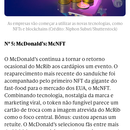
As empresas vão começar a utilizar as novas tecnologias, como
NFTs e blockchains (Crédito: Niphon Subsri/Shutterstock)
Nº 5: McDonald’s: McNFT
O McDonald’s continua a tornar o retorno
ocasional do McRib aos cardápios um evento. O
reaparecimento mais recente do sanduíche foi
acompanhado pelo primeiro NFT da gigante do
fast-food para o mercado dos EUA, o McNFT.
Combinando tecnologia, nostalgia da marca e
marketing viral, o token não fungível parece um
cartão de troca com a imagem atrevida do McRib
como o foco central. Bônus: custou apenas um
retuíte. O McDonald’s selecionou fãs entre mais