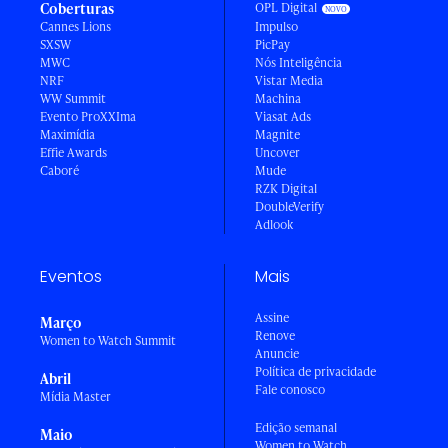
Coberturas
OPL Digital
Cannes Lions
Impulso
SXSW
PicPay
MWC
Nós Inteligência
NRF
Vistar Media
WW Summit
Machina
Evento ProXXIma
Viasat Ads
Maximídia
Magnite
Effie Awards
Uncover
Caboré
Mude
RZK Digital
DoubleVerify
Adlook
Eventos
Mais
Assine
Março
Renove
Women to Watch Summit
Anuncie
Política de privacidade
Abril
Fale conosco
Mídia Master
Edição semanal
Maio
Women to Watch