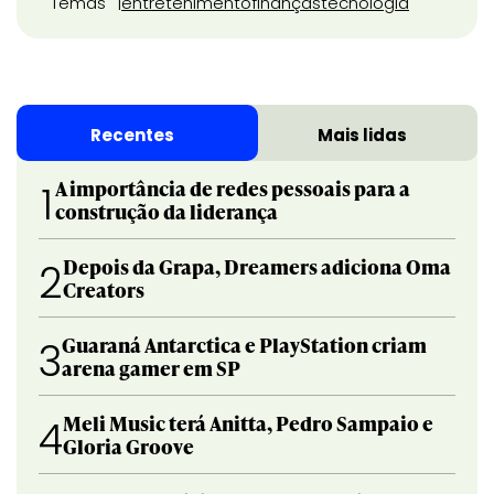
Temas
entretenimento
finanças
tecnologia
Recentes
Mais lidas
A importância de redes pessoais para a
1
construção da liderança
Depois da Grapa, Dreamers adiciona Oma
2
Creators
Guaraná Antarctica e PlayStation criam
3
arena gamer em SP
Meli Music terá Anitta, Pedro Sampaio e
4
Gloria Groove