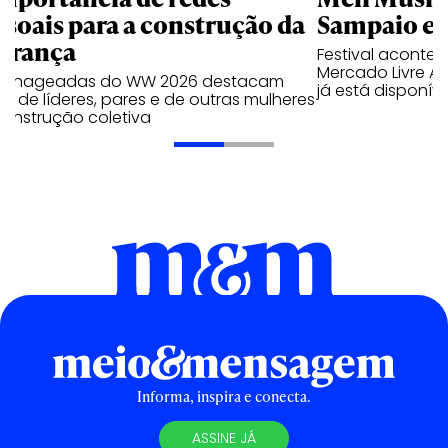
ssoais para a construção da
Sampaio e 
derança
Festival acontec
Mercado Livre 
enageadas do WW 2026 destacam
já está disponíve
o de líderes, pares e de outras mulheres
construção coletiva
Informa, inspira e conecta.
ASSINE JÁ