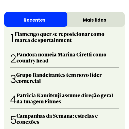
Recentes
Mais lidas
Flamengo quer se reposicionar como
1
marca de sportainment
Pandora nomeia Marina Cirelli como
2
country head
Grupo Bandeirantes tem novo líder
3
comercial
Patricia Kamitsuji assume direção geral
4
da Imagem Filmes
Campanhas da Semana: estrelas e
5
conexões