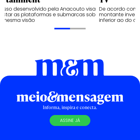
cesso desenvolvido pela Anacouto visa
De acordo com 
ectar as plataformas e submarcas sob
montante invest
 mesma visão
inferior ao do 
Informa, inspira e conecta.
ASSINE JÁ