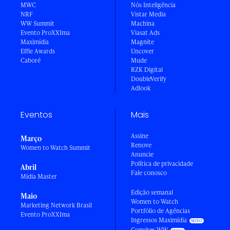
MWC
Nós Inteligência
NRF
Vistar Media
WW Summit
Machina
Evento ProXXIma
Viasat Ads
Maximídia
Magnite
Effie Awards
Uncover
Caboré
Mude
RZK Digital
DoubleVerify
Adlook
Eventos
Mais
Assine
Março
Renove
Women to Watch Summit
Anuncie
Política de privacidade
Abril
Fale conosco
Mídia Master
Edição semanal
Maio
Women to Watch
Marketing Network Brasil
Portfólio de Agências
Evento ProXXIma
Ingressos Maximídia
Convites WW