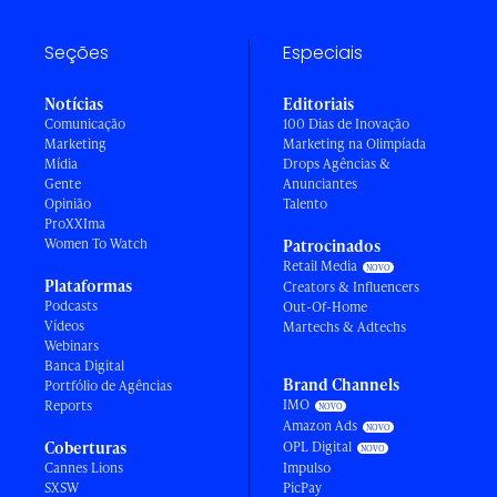
Seções
Especiais
Notícias
Editoriais
Comunicação
100 Dias de Inovação
Marketing
Marketing na Olimpíada
Mídia
Drops Agências &
Gente
Anunciantes
Opinião
Talento
ProXXIma
Women To Watch
Patrocinados
Retail Media
Plataformas
Creators & Influencers
Podcasts
Out-Of-Home
Vídeos
Martechs & Adtechs
Webinars
Banca Digital
Brand Channels
Portfólio de Agências
IMO
Reports
Amazon Ads
Coberturas
OPL Digital
Cannes Lions
Impulso
SXSW
PicPay