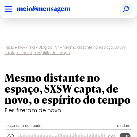
Início
▸
Proxxima
▸
Blog do Pyr
▸
Mesmo distante no espaço, SXSW
capta, de novo, o espírito do tempo
blog do pyr
Mesmo distante no
espaço, SXSW capta, de
novo, o espírito do tempo
Eles fizeram de novo
ouça este conteúdo
readme
1.0x
0:00