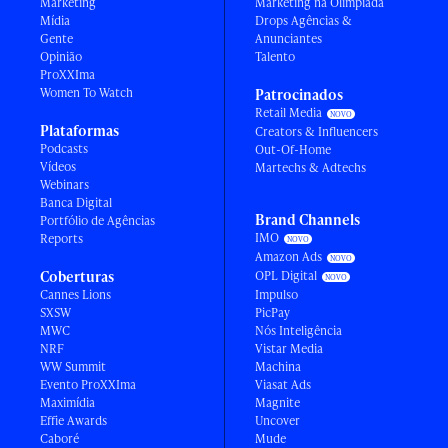
Marketing
Marketing na Olimpíada
Mídia
Drops Agências &
Gente
Anunciantes
Opinião
Talento
ProXXIma
Women To Watch
Patrocinados
Retail Media
Plataformas
Creators & Influencers
Podcasts
Out-Of-Home
Vídeos
Martechs & Adtechs
Webinars
Banca Digital
Brand Channels
Portfólio de Agências
IMO
Reports
Amazon Ads
Coberturas
OPL Digital
Cannes Lions
Impulso
SXSW
PicPay
MWC
Nós Inteligência
NRF
Vistar Media
WW Summit
Machina
Evento ProXXIma
Viasat Ads
Maximídia
Magnite
Effie Awards
Uncover
Caboré
Mude