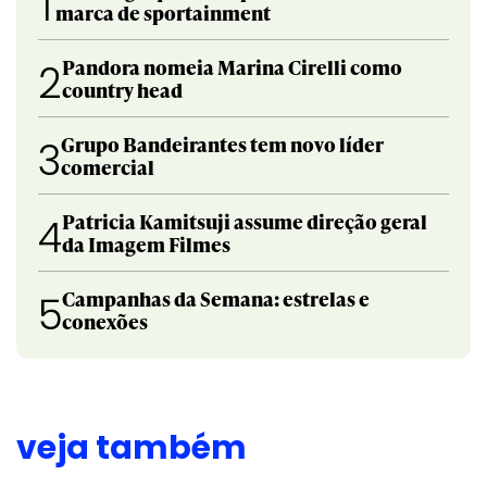
1
marca de sportainment
Pandora nomeia Marina Cirelli como
2
country head
Grupo Bandeirantes tem novo líder
3
comercial
Patricia Kamitsuji assume direção geral
4
da Imagem Filmes
Campanhas da Semana: estrelas e
5
conexões
veja também