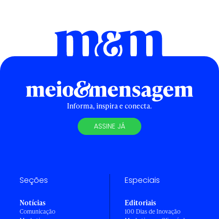
Informa, inspira e conecta.
ASSINE JÁ
Seções
Especiais
Notícias
Editoriais
Comunicação
100 Dias de Inovação