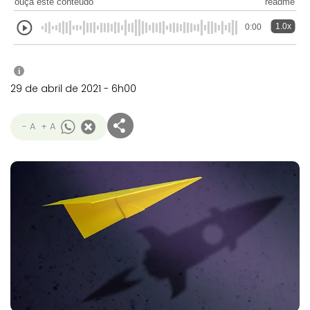
ouça este conteúdo
readme
1.0x
0:00
i
29 de abril de 2021 - 6h00
- A
+ A