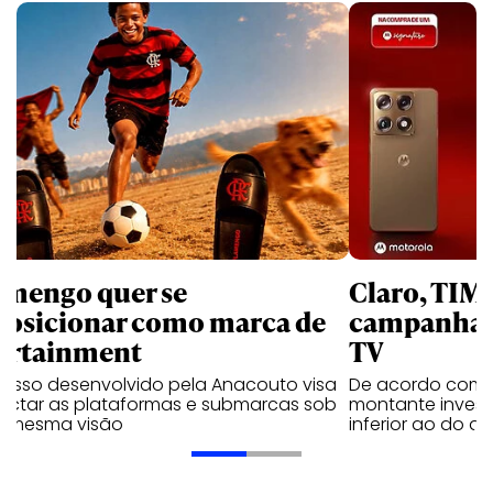
amengo quer se
Claro, TIM
posicionar como marca de
campanhas 
ortainment
TV
cesso desenvolvido pela Anacouto visa
De acordo com 
ectar as plataformas e submarcas sob
montante invest
 mesma visão
inferior ao do 