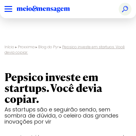
Início
▸
Proxxima
▸
Blog do Pyr
▸
Pepsico investe em startups. Você
devia copiar.
blog do pyr
Pepsico investe em
startups. Você devia
copiar.
As startups são e seguirão sendo, sem
sombra de dúvida, o celeiro das grandes
inovações por vir