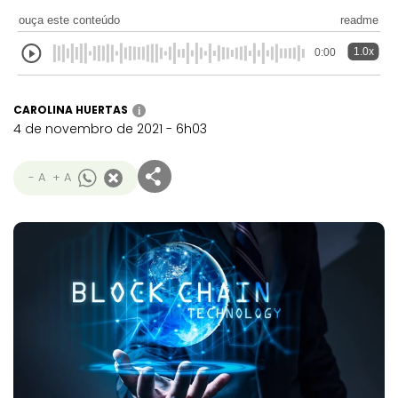
ouça este conteúdo
readme
1.0x
0:00
CAROLINA HUERTAS
i
4 de novembro de 2021 - 6h03
- A
+ A