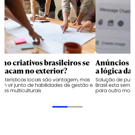
mo criativos brasileiros se
Anúncios n
stacam no exterior?
a lógica da 
acterísticas locais são vantagem, mas
Solução de publ
m vir junto de habilidades de gestão e
Brasil esta sem
pes multiculturais
para outro mom