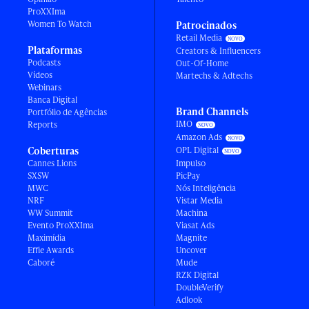
ProXXIma
Women To Watch
Patrocinados
Retail Media
Plataformas
Creators & Influencers
Podcasts
Out-Of-Home
Vídeos
Martechs & Adtechs
Webinars
Banca Digital
Brand Channels
Portfólio de Agências
IMO
Reports
Amazon Ads
Coberturas
OPL Digital
Cannes Lions
Impulso
SXSW
PicPay
MWC
Nós Inteligência
NRF
Vistar Media
WW Summit
Machina
Evento ProXXIma
Viasat Ads
Maximídia
Magnite
Effie Awards
Uncover
Caboré
Mude
RZK Digital
DoubleVerify
Adlook