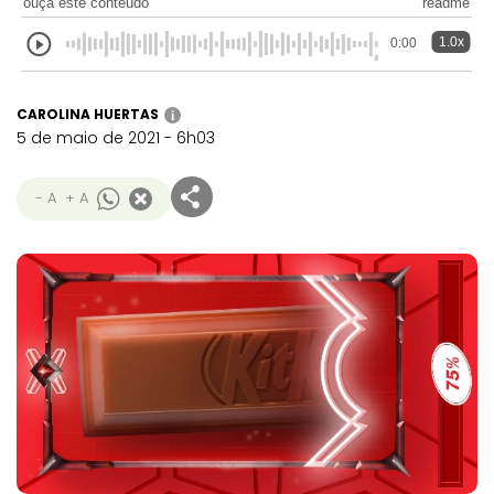
ouça este conteúdo
readme
1.0x
0:00
CAROLINA HUERTAS
i
5 de maio de 2021 - 6h03
- A
+ A