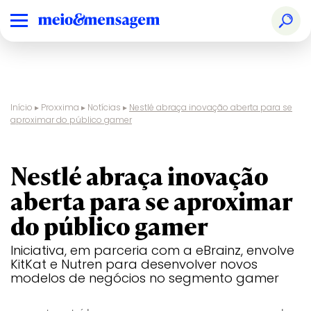
Início
▸
Proxxima
▸
Notícias
▸
Nestlé abraça inovação aberta para se
aproximar do público gamer
cocriação nos games
Nestlé abraça inovação
aberta para se aproximar
do público gamer
Iniciativa, em parceria com a eBrainz, envolve
KitKat e Nutren para desenvolver novos
modelos de negócios no segmento gamer