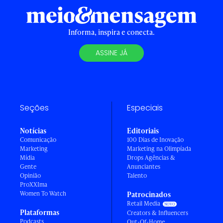
Informa, inspira e conecta.
ASSINE JÁ
Seções
Especiais
Notícias
Editoriais
Comunicação
100 Dias de Inovação
Marketing
Marketing na Olimpíada
Mídia
Drops Agências &
Gente
Anunciantes
Opinião
Talento
ProXXIma
Women To Watch
Patrocinados
Retail Media
Plataformas
Creators & Influencers
Podcasts
Out-Of-Home