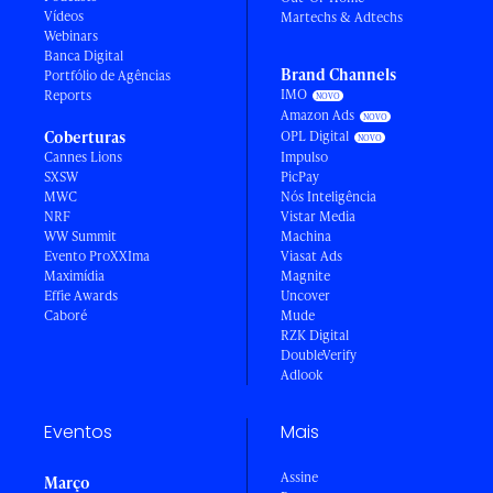
Vídeos
Martechs & Adtechs
Webinars
Banca Digital
Brand Channels
Portfólio de Agências
IMO
Reports
Amazon Ads
Coberturas
OPL Digital
Cannes Lions
Impulso
SXSW
PicPay
MWC
Nós Inteligência
NRF
Vistar Media
WW Summit
Machina
Evento ProXXIma
Viasat Ads
Maximídia
Magnite
Effie Awards
Uncover
Caboré
Mude
RZK Digital
DoubleVerify
Adlook
Eventos
Mais
Assine
Março