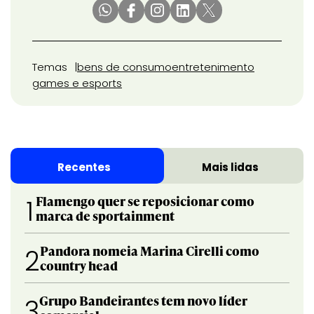
Temas
bens de consumo
entretenimento
games e esports
Recentes
Mais lidas
Flamengo quer se reposicionar como
1
marca de sportainment
Pandora nomeia Marina Cirelli como
2
country head
Grupo Bandeirantes tem novo líder
3