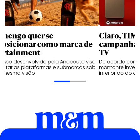
amengo quer se
Claro, TIM
posicionar como marca de
campanhas 
ortainment
TV
cesso desenvolvido pela Anacouto visa
De acordo com 
ectar as plataformas e submarcas sob
montante invest
 mesma visão
inferior ao do 