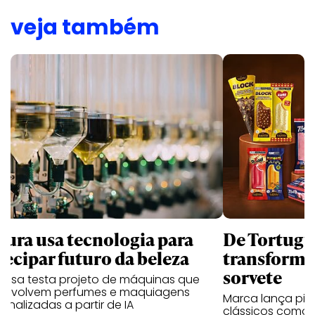
veja também
tura usa tecnologia para
De Tortugui
tecipar futuro da beleza
transforma
sorvete
resa testa projeto de máquinas que
envolvem perfumes e maquiagens
Marca lança pico
onalizadas a partir de IA
clássicos como T