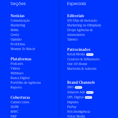
Seções
Especiais
Notícias
Editoriais
Comunicação
100 Dias de Inovação
Marketing
Marketing na Olimpíada
Mídia
Drops Agências &
Gente
Anunciantes
Opinião
Talento
ProXXIma
Women To Watch
Patrocinados
Retail Media
Plataformas
Creators & Influencers
Podcasts
Out-Of-Home
Vídeos
Martechs & Adtechs
Webinars
Banca Digital
Brand Channels
Portfólio de Agências
IMO
Reports
Amazon Ads
Coberturas
OPL Digital
Cannes Lions
Impulso
SXSW
PicPay
MWC
Nós Inteligência
NRF
Vistar Media