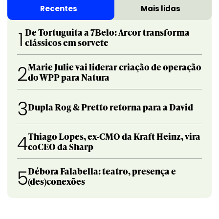
Recentes
Mais lidas
De Tortuguita a 7Belo: Arcor transforma
1
clássicos em sorvete
Marie Julie vai liderar criação de operação
2
do WPP para Natura
3
Dupla Rog & Pretto retorna para a David
Thiago Lopes, ex-CMO da Kraft Heinz, vira
4
coCEO da Sharp
Débora Falabella: teatro, presença e
5
(des)conexões