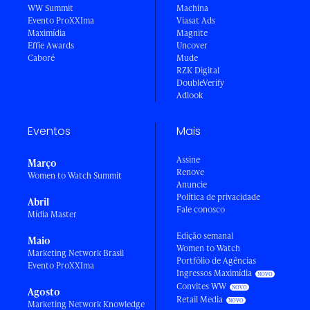
WW Summit
Machina
Evento ProXXIma
Viasat Ads
Maximídia
Magnite
Effie Awards
Uncover
Caboré
Mude
RZK Digital
DoubleVerify
Adlook
Eventos
Mais
Assine
Março
Renove
Women to Watch Summit
Anuncie
Política de privacidade
Abril
Fale conosco
Mídia Master
Edição semanal
Maio
Women to Watch
Marketing Network Brasil
Portfólio de Agências
Evento ProXXIma
Ingressos Maximídia
Convites WW
Agosto
Retail Media
Marketing Network Knowledge