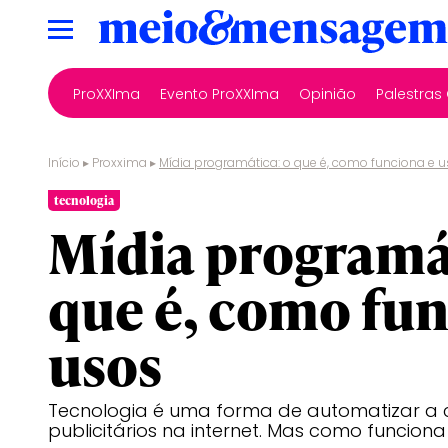
ProXXIma
Evento ProXXIma
Opinião
Palestra
Início
▸
Proxxima
▸
Mídia programática: o que é, como funciona e 
tecnologia
Mídia programát
que é, como fun
usos
Tecnologia é uma forma de automatizar a
publicitários na internet. Mas como funcion