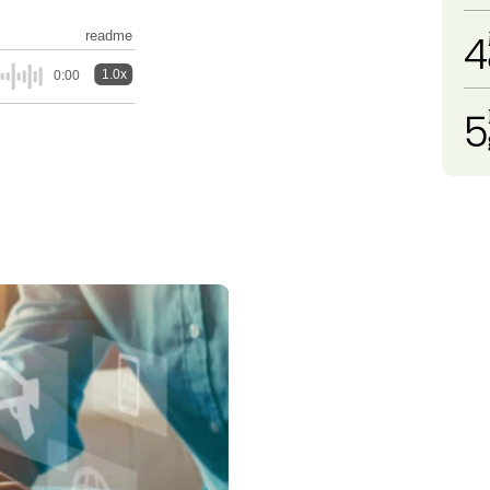
4
readme
1.0x
0:00
5