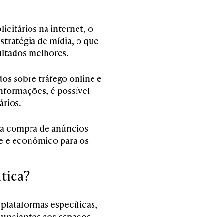
icitários na internet, o
tratégia de mídia, o que
sultados melhores.
dos sobre tráfego online e
nformações, é possível
ários.
r a compra de anúncios
te e econômico para os
tica?
plataformas específicas,
unciantes aos espaços