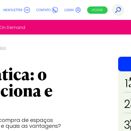
NEWSLETTER
CONTATO
LOGIN
ASSINE
s On Demand
usos
ica: o
1
ciona e
2
 compra de espaços
3
a e quais as vantagens?