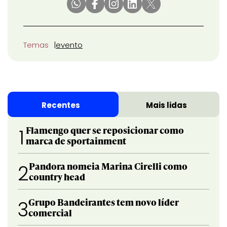
Temas
evento
Recentes
Mais lidas
Flamengo quer se reposicionar como
1
marca de sportainment
Pandora nomeia Marina Cirelli como
2
country head
Grupo Bandeirantes tem novo líder
3
comercial