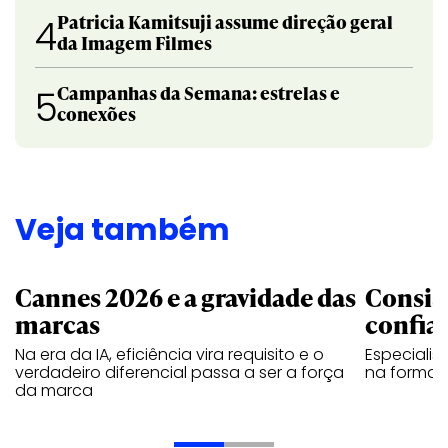
Patricia Kamitsuji assume direção geral
4
da Imagem Filmes
Campanhas da Semana: estrelas e
5
conexões
Veja também
Cannes 2026 e a gravidade das
Consis
marcas
confia
Na era da IA, eficiência vira requisito e o
Especiali
verdadeiro diferencial passa a ser a força
na forma d
da marca