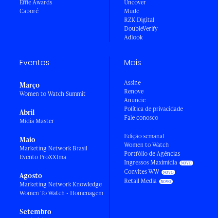
Effie Awards
Uncover
Caboré
Mude
RZK Digital
DoubleVerify
Adlook
Eventos
Mais
Assine
Março
Renove
Women to Watch Summit
Anuncie
Política de privacidade
Abril
Fale conosco
Mídia Master
Edição semanal
Maio
Women to Watch
Marketing Network Brasil
Portfólio de Agências
Evento ProXXIma
Ingressos Maximídia
Convites WW
Agosto
Retail Media
Marketing Network Knowledge
Women To Watch - Homenagem
Setembro