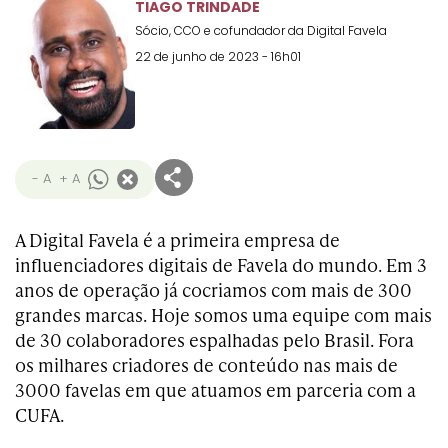
Transformation
Goals
TIAGO TRINDADE
Sócio, CCO e cofundador da Digital Favela
Creative
Creative Brand
Entertainment
Entertainment
Media
Innovation
Titanium
Commerce
22 de junho de 2023 - 16h01
for Music
Creative
Entertainment
Luxury
Creative Data
Business
Entertainment
for Gaming
Outdoor
Transformation
for Sport
Creative
Creative
Film
Entertainment
Pharma
Media
Effectiveness
Commerce
for Music
- A
+ A
Creative
Creative Data
Film Craft
Entertainment
PR
Outdoor
Strategy
for Sport
A Digital Favela é a primeira empresa de
influenciadores digitais de Favela do mundo. Em 3
anos de operação já cocriamos com mais de 300
grandes marcas. Hoje somos uma equipe com mais
de 30 colaboradores espalhadas pelo Brasil. Fora
os milhares criadores de conteúdo nas mais de
3000 favelas em que atuamos em parceria com a
CUFA.