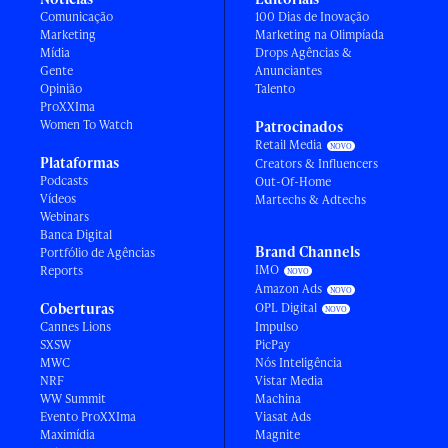
Comunicação
100 Dias de Inovação
Marketing
Marketing na Olimpíada
Mídia
Drops Agências &
Gente
Anunciantes
Opinião
Talento
ProXXIma
Women To Watch
Patrocinados
Retail Media
Plataformas
Creators & Influencers
Podcasts
Out-Of-Home
Vídeos
Martechs & Adtechs
Webinars
Banca Digital
Brand Channels
Portfólio de Agências
IMO
Reports
Amazon Ads
Coberturas
OPL Digital
Cannes Lions
Impulso
SXSW
PicPay
MWC
Nós Inteligência
NRF
Vistar Media
WW Summit
Machina
Evento ProXXIma
Viasat Ads
Maximídia
Magnite