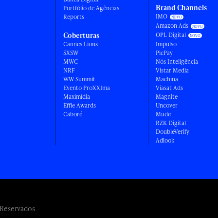
Brand Channels
Portfólio de Agências
IMO
Reports
Amazon Ads
Coberturas
OPL Digital
Cannes Lions
Impulso
SXSW
PicPay
MWC
Nós Inteligência
NRF
Vistar Media
WW Summit
Machina
Evento ProXXIma
Viasat Ads
Maximídia
Magnite
Effie Awards
Uncover
Caboré
Mude
RZK Digital
DoubleVerify
Adlook
 Reservados