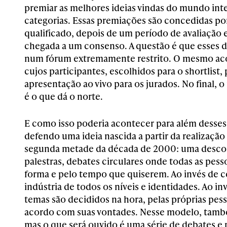
premiar as melhores ideias vindas do mundo inte
categorias. Essas premiações são concedidas por
qualificado, depois de um período de avaliação 
chegada a um consenso. A questão é que esses d
num fórum extremamente restrito. O mesmo aco
cujos participantes, escolhidos para o shortlist
apresentação ao vivo para os jurados. No final,
é o que dá o norte.
E como isso poderia acontecer para além desse
defendo uma ideia nascida a partir da realizaçã
segunda metade da década de 2000: uma descon
palestras, debates circulares onde todas as pes
forma e pelo tempo que quiserem. Ao invés de c
indústria de todos os níveis e identidades. Ao i
temas são decididos na hora, pelas próprias pess
acordo com suas vontades. Nesse modelo, também
mas o que será ouvido é uma série de debates e 