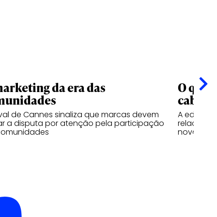
arketing da era das
O que o
munidades
cabe e
ival de Cannes sinaliza que marcas devem
A edição 
ar a disputa por atenção pela participação
relaciona
comunidades
nova indús