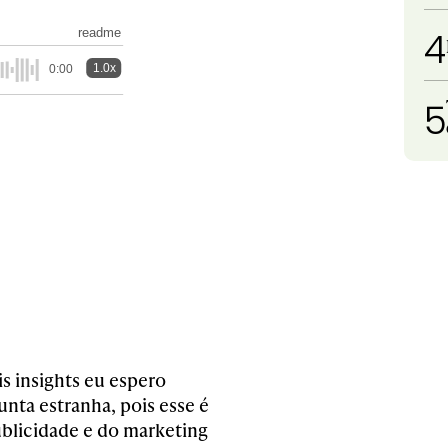
4
readme
1.0x
0:00
5
s insights eu espero
unta estranha, pois esse é
ublicidade e do marketing