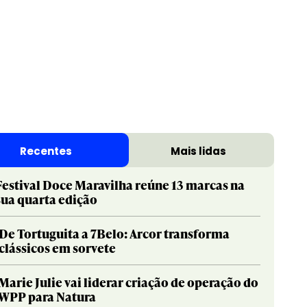
Print & Publishing
Pharma
Social & Creator
PR
Recentes
Mais lidas
Sustainable Development Goals
Print & Publishing
Titanium
Social & Creator
Festival Doce Maravilha reúne 13 marcas na
sua quarta edição
Sustainable Development Goals
Titanium
De Tortuguita a 7Belo: Arcor transforma
clássicos em sorvete
Marie Julie vai liderar criação de operação do
WPP para Natura