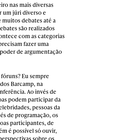
iro nas mais diversas
 um júri diverso e
e muitos debates até a
ebates são realizados
ntece com as categorias
, precisam fazer uma
 o poder de argumentação
s fóruns? Eu sempre
o dos Barcamp, na
ferência. Ao invés de
soas podem participar da
elebridades, pessoas da
nvés de programação, os
oas participantes, de
 é possível só ouvir,
perspectivas sobre os