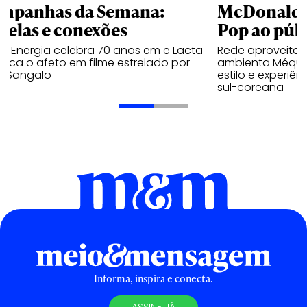
mpanhas da Semana:
McDonald’s 
trelas e conexões
Pop ao públ
a Energia celebra 70 anos em e Lacta
Rede aproveita
aca o afeto em filme estrelado por
ambienta Méqui 
te Sangalo
estilo e experiên
sul-coreana
Informa, inspira e conecta.