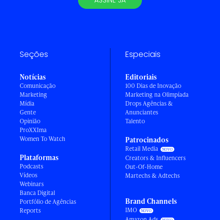
ASSINE JÁ
Seções
Especiais
Notícias
Editoriais
Comunicação
100 Dias de Inovação
Marketing
Marketing na Olimpíada
Mídia
Drops Agências &
Gente
Anunciantes
Opinião
Talento
ProXXIma
Women To Watch
Patrocinados
Retail Media
Plataformas
Creators & Influencers
Podcasts
Out-Of-Home
Vídeos
Martechs & Adtechs
Webinars
Banca Digital
Brand Channels
Portfólio de Agências
IMO
Reports
Amazon Ads