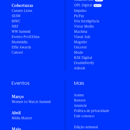
Coberturas
OPL Digital
Cannes Lions
Impulso
SXSW
PicPay
MWC
Nós Inteligência
NRF
Vistar Media
WW Summit
Machina
Evento ProXXIma
Viasat Ads
Maximídia
Magnite
Effie Awards
Uncover
Caboré
Mude
RZK Digital
DoubleVerify
Adlook
Eventos
Mais
Assine
Março
Renove
Women to Watch Summit
Anuncie
Política de privacidade
Abril
Fale conosco
Mídia Master
Edição semanal
Maio