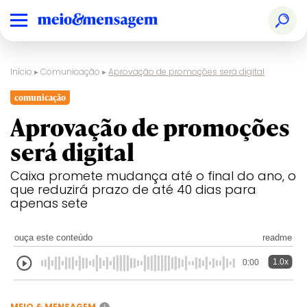
Início
▸
Comunicação
▸
Aprovação de promoções será digital
comunicação
Aprovação de promoções
será digital
Caixa promete mudança até o final do ano, o
que reduzirá prazo de até 40 dias para
apenas sete
ouça este conteúdo
readme
1.0x
0:00
MEIO & MENSAGEM