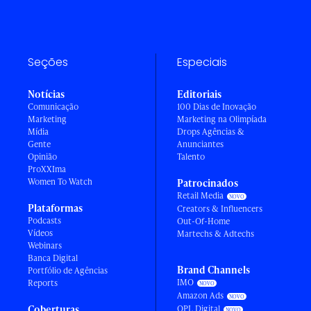
Seções
Especiais
Notícias
Editoriais
Comunicação
100 Dias de Inovação
Marketing
Marketing na Olimpíada
Mídia
Drops Agências &
Gente
Anunciantes
Opinião
Talento
ProXXIma
Women To Watch
Patrocinados
Retail Media
Plataformas
Creators & Influencers
Podcasts
Out-Of-Home
Vídeos
Martechs & Adtechs
Webinars
Banca Digital
Brand Channels
Portfólio de Agências
IMO
Reports
Amazon Ads
Coberturas
OPL Digital