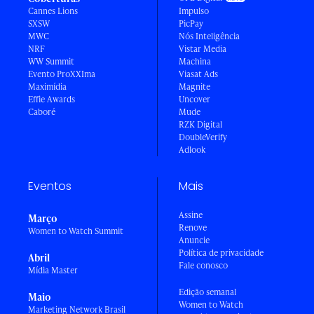
Cannes Lions
Impulso
SXSW
PicPay
MWC
Nós Inteligência
NRF
Vistar Media
WW Summit
Machina
Evento ProXXIma
Viasat Ads
Maximídia
Magnite
Effie Awards
Uncover
Caboré
Mude
RZK Digital
DoubleVerify
Adlook
Eventos
Mais
Assine
Março
Renove
Women to Watch Summit
Anuncie
Política de privacidade
Abril
Fale conosco
Mídia Master
Edição semanal
Maio
Women to Watch
Marketing Network Brasil