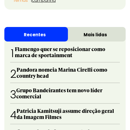
Temas
campanha
Recentes
Mais lidas
Flamengo quer se reposicionar como
1
marca de sportainment
Pandora nomeia Marina Cirelli como
2
country head
Grupo Bandeirantes tem novo líder
3
comercial
Patricia Kamitsuji assume direção geral
4
da Imagem Filmes