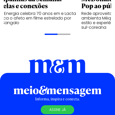
trelas e conexões
Pop ao públ
a Energia celebra 70 anos em e Lacta
Rede aproveita
aca o afeto em filme estrelado por
ambienta Méqui 
te Sangalo
estilo e experiên
sul-coreana
Informa, inspira e conecta.
ASSINE JÁ