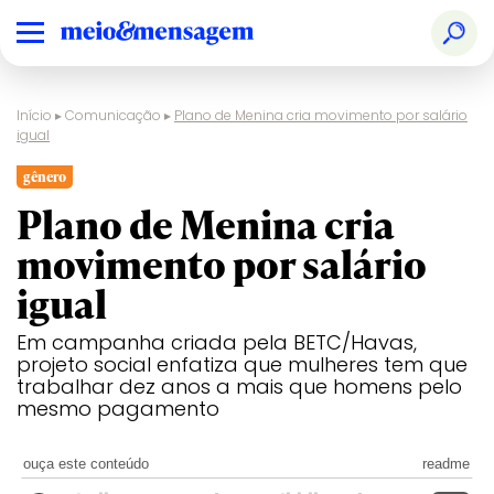
Início
▸
Comunicação
▸
Plano de Menina cria movimento por salário
igual
gênero
Plano de Menina cria
movimento por salário
igual
Em campanha criada pela BETC/Havas,
projeto social enfatiza que mulheres tem que
trabalhar dez anos a mais que homens pelo
mesmo pagamento
ouça este conteúdo
readme