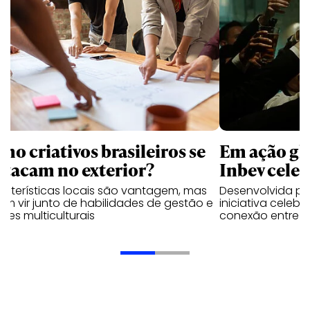
mo criativos brasileiros se
Em ação gl
stacam no exterior?
Inbev celeb
acterísticas locais são vantagem, mas
Desenvolvida p
m vir junto de habilidades de gestão e
iniciativa celeb
pes multiculturais
conexão entre a