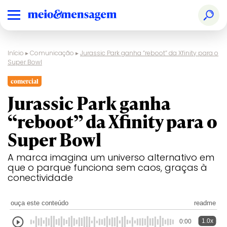
Início
▸
Comunicação
▸
Jurassic Park ganha “reboot” da Xfinity para o
Super Bowl
comercial
Jurassic Park ganha
“reboot” da Xfinity para o
Super Bowl
A marca imagina um universo alternativo em
que o parque funciona sem caos, graças à
conectividade
ouça este conteúdo
readme
1.0x
0:00