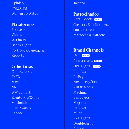
Opinião
Talento
ProXXIma
Women To Watch
Patrocinados
Retail Media
Plataformas
Creators & Influencers
Podcasts
Out-Of-Home
Vídeos
Martechs & Adtechs
Webinars
Banca Digital
Brand Channels
Portfólio de Agências
IMO
Reports
Amazon Ads
Coberturas
OPL Digital
Cannes Lions
Impulso
SXSW
PicPay
MWC
Nós Inteligência
NRF
Vistar Media
WW Summit
Machina
Evento ProXXIma
Viasat Ads
Maximídia
Magnite
Effie Awards
Uncover
Caboré
Mude
RZK Digital
DoubleVerify
Adlook