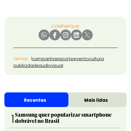
COMPARTILHE:
Temas
campanha
esporte
evento
cultura
publicidade
audiovisual
Recentes
Mais lidas
Samsung quer popularizar smartphone
1
dobrável no Brasil