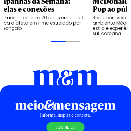
mpanhas da Semana:
McDonald’s 
trelas e conexões
Pop ao públ
a Energia celebra 70 anos em e Lacta
Rede aproveita
aca o afeto em filme estrelado por
ambienta Méqui 
te Sangalo
estilo e experiên
sul-coreana
Informa, inspira e conecta.
ASSINE JÁ