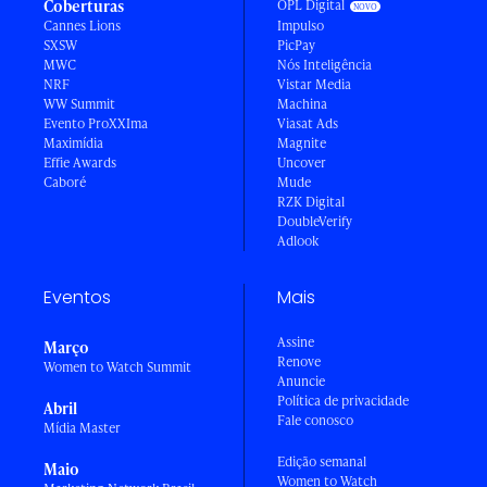
Coberturas
OPL Digital
Cannes Lions
Impulso
SXSW
PicPay
MWC
Nós Inteligência
NRF
Vistar Media
WW Summit
Machina
Evento ProXXIma
Viasat Ads
Maximídia
Magnite
Effie Awards
Uncover
Caboré
Mude
RZK Digital
DoubleVerify
Adlook
Eventos
Mais
Assine
Março
Renove
Women to Watch Summit
Anuncie
Política de privacidade
Abril
Fale conosco
Mídia Master
Edição semanal
Maio
Women to Watch