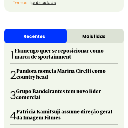
Temas
publicidade
Recentes
Mais lidas
Flamengo quer se reposicionar como
1
marca de sportainment
Pandora nomeia Marina Cirelli como
2
country head
Grupo Bandeirantes tem novo líder
3
comercial
Patricia Kamitsuji assume direção geral
4
da Imagem Filmes