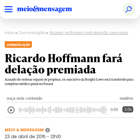
Início
▸
Comunicação
▸
Ricardo Hoffmann fará delação premiada
comunicação
Ricardo Hoffmann fará
delação premiada
Acusado de ordenar repasse de propinas, ex-executivo da Borghi/Lowe será transferido para
complexo médico penal no Paraná
ouça este conteúdo
readme
1.0x
0:00
MEIO & MENSAGEM
i
23 de abril de 2015 - 12h10