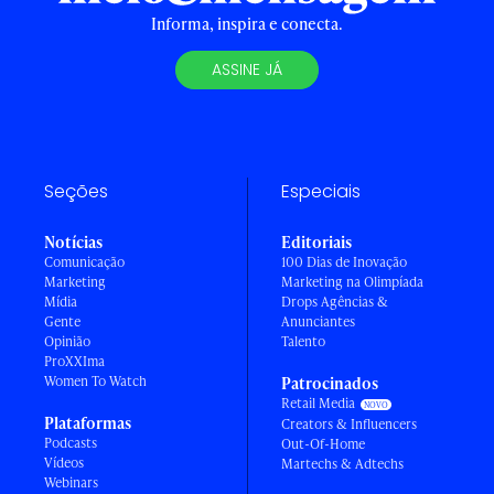
Informa, inspira e conecta.
ASSINE JÁ
Seções
Especiais
Notícias
Editoriais
Comunicação
100 Dias de Inovação
Marketing
Marketing na Olimpíada
Mídia
Drops Agências &
Gente
Anunciantes
Opinião
Talento
ProXXIma
Women To Watch
Patrocinados
Retail Media
Plataformas
Creators & Influencers
Podcasts
Out-Of-Home
Vídeos
Martechs & Adtechs
Webinars