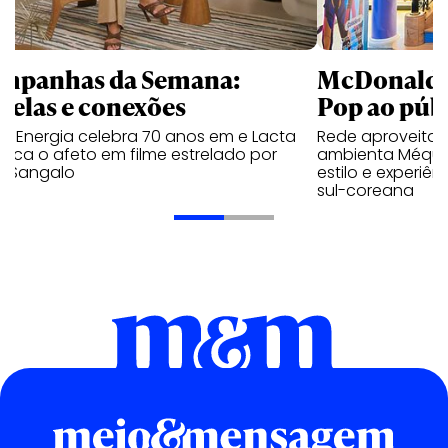
mpanhas da Semana:
McDonald’s 
trelas e conexões
Pop ao públ
a Energia celebra 70 anos em e Lacta
Rede aproveita
aca o afeto em filme estrelado por
ambienta Méqui 
te Sangalo
estilo e experiên
sul-coreana