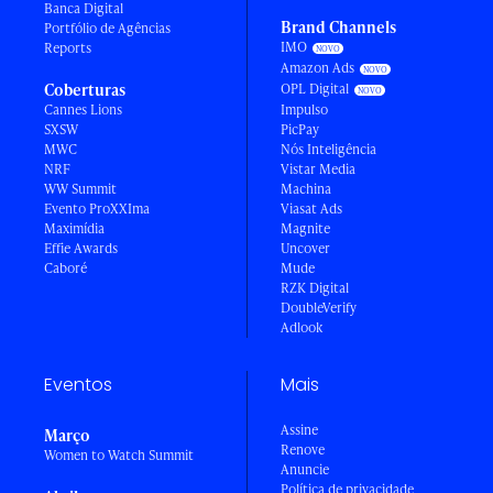
Banca Digital
Brand Channels
Portfólio de Agências
IMO
Reports
Amazon Ads
Coberturas
OPL Digital
Cannes Lions
Impulso
SXSW
PicPay
MWC
Nós Inteligência
NRF
Vistar Media
WW Summit
Machina
Evento ProXXIma
Viasat Ads
Maximídia
Magnite
Effie Awards
Uncover
Caboré
Mude
RZK Digital
DoubleVerify
Adlook
Eventos
Mais
Assine
Março
Renove
Women to Watch Summit
Anuncie
Política de privacidade