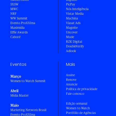
SXSW
PicPay
MWC
Nós Inteligência
NRF
Vistar Media
WW Summit
Machina
Evento ProXXIma
Viasat Ads
Maximídia
Magnite
Effie Awards
Uncover
Caboré
Mude
RZK Digital
DoubleVerify
Adlook
Eventos
Mais
Assine
Março
Renove
Women to Watch Summit
Anuncie
Política de privacidade
Abril
Fale conosco
Mídia Master
Edição semanal
Maio
Women to Watch
Marketing Network Brasil
Portfólio de Agências
Evento ProXXIma