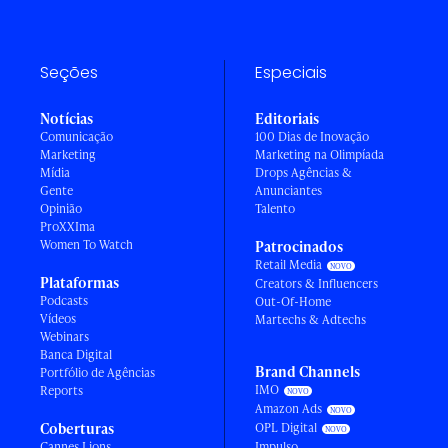
Seções
Especiais
Notícias
Editoriais
Comunicação
100 Dias de Inovação
Marketing
Marketing na Olimpíada
Mídia
Drops Agências &
Gente
Anunciantes
Opinião
Talento
ProXXIma
Women To Watch
Patrocinados
Retail Media
Plataformas
Creators & Influencers
Podcasts
Out-Of-Home
Vídeos
Martechs & Adtechs
Webinars
Banca Digital
Brand Channels
Portfólio de Agências
IMO
Reports
Amazon Ads
Coberturas
OPL Digital
Cannes Lions
Impulso