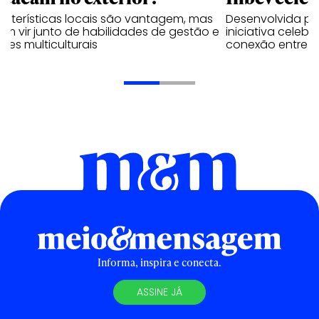
acterísticas locais são vantagem, mas
Desenvolvida p
m vir junto de habilidades de gestão e
iniciativa celeb
pes multiculturais
conexão entre a
Informa, inspira e conecta.
ASSINE JÁ