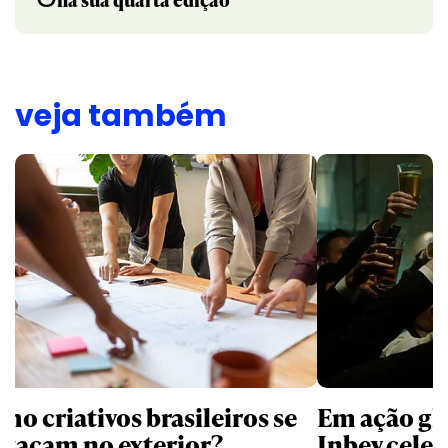
veja também
mo criativos brasileiros se
Em ação gl
stacam no exterior?
Inbev celeb