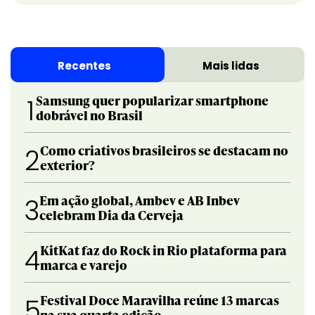
Recentes
Mais lidas
Samsung quer popularizar smartphone
1
dobrável no Brasil
Como criativos brasileiros se destacam no
2
exterior?
Em ação global, Ambev e AB Inbev
3
celebram Dia da Cerveja
KitKat faz do Rock in Rio plataforma para
4
marca e varejo
Festival Doce Maravilha reúne 13 marcas
5
na sua quarta edição