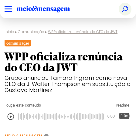
Início
▸
Comunicação
▸
WPP oficializa renúncia do CEO da JWT
comunicação
WPP oficializa renúncia
do CEO da JWT
Grupo anunciou Tamara Ingram como nova
CEO da J. Walter Thompson em substituição a
Gustavo Martinez
ouça este conteúdo
readme
1.0x
0:00
MEIO & MENSAGEM