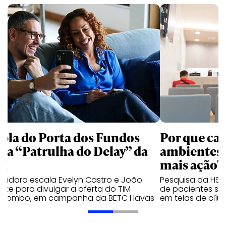
pla do Porta dos Fundos
Por que c
ra a “Patrulha do Delay” da
ambientes 
IM
mais ação?
radora escala Evelyn Castro e João
Pesquisa da HSR
nte para divulgar a oferta do TIM
de pacientes so
racombo, em campanha da BETC Havas
em telas de clíni