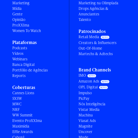
Marketing
Marketing na Olimpíada
Mídia
Drops Agências &
Gente
Anunciantes
Opinião
Talento
ProXXIma
Women To Watch
Patrocinados
Retail Media
Plataformas
Creators & Influencers
Podcasts
Out-Of-Home
Vídeos
Martechs & Adtechs
Webinars
Banca Digital
Brand Channels
Portfólio de Agências
IMO
Reports
Amazon Ads
Coberturas
OPL Digital
Cannes Lions
Impulso
SXSW
PicPay
MWC
Nós Inteligência
NRF
Vistar Media
WW Summit
Machina
Evento ProXXIma
Viasat Ads
Maximídia
Magnite
Effie Awards
Uncover
Caboré
Mude