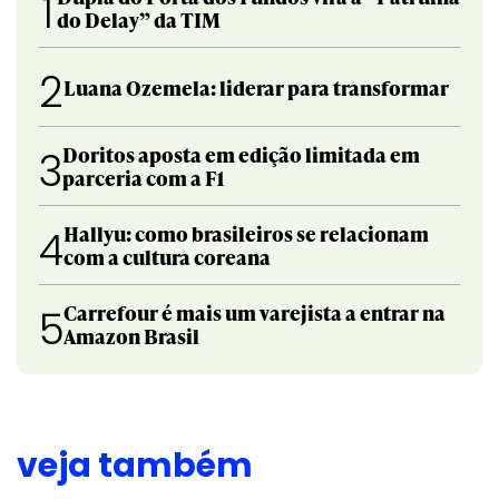
1
do Delay” da TIM
2
Luana Ozemela: liderar para transformar
Doritos aposta em edição limitada em
3
parceria com a F1
Hallyu: como brasileiros se relacionam
4
com a cultura coreana
Carrefour é mais um varejista a entrar na
5
Amazon Brasil
veja também