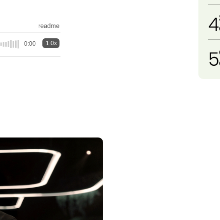
4
readme
1.0x
0:00
5