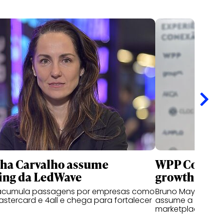
ha Carvalho assume
WPP Comme
ing da LedWave
growth
 acumula passagens por empresas como
Bruno Mayer atu
astercard e 4all e chega para fortalecer
assume a lider
marketplace ope