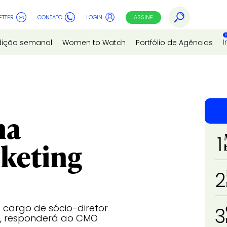
ETTER
CONTATO
LOGIN
ASSINE
I
dição semanal
Women to Watch
Portfólio de Agências
na
1
rketing
2
o cargo de sócio-diretor
3
o, responderá ao CMO