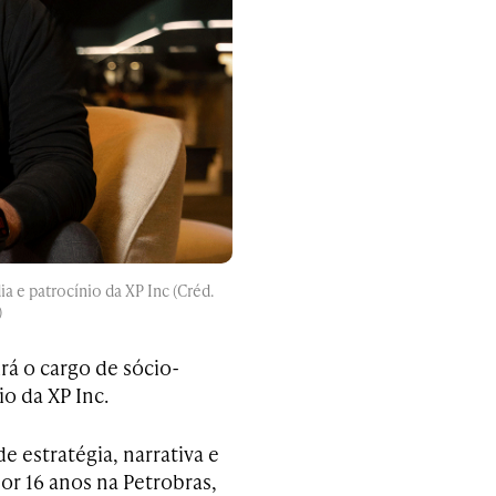
a e patrocínio da XP Inc (Créd.
)
rá o cargo de sócio-
o da XP Inc.
e estratégia, narrativa e
or 16 anos na Petrobras,