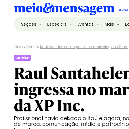
NEWSL
Seções
Especiais
Eventos
Mais
E
Início
▸
Gente
▸
Raul Santahelena ingressa no marketing da XP Inc.
carreiras
Raul Santahele
ingressa no ma
da XP Inc.
Profissional havia deixado o Itaú e agora, n
de marca, comunicação, mídia e patrocíni