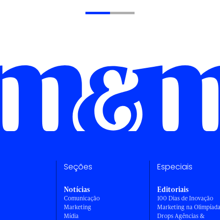
Seções
Especiais
Notícias
Editoriais
Comunicação
100 Dias de Inovação
Marketing
Marketing na Olimpíad
Mídia
Drops Agências &