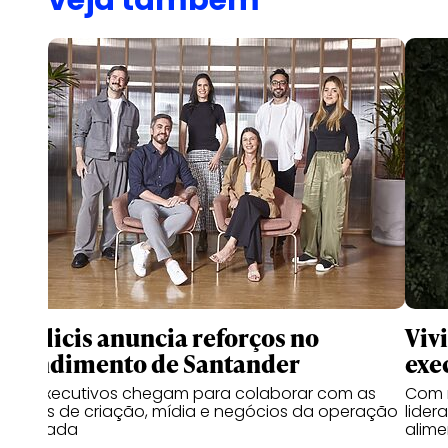
veja também
Publicis anuncia reforços no
Viv
atendimento de Santander
exe
Seis executivos chegam para colaborar com as
Com m
frentes de criação, mídia e negócios da operação
lider
dedicada
alime