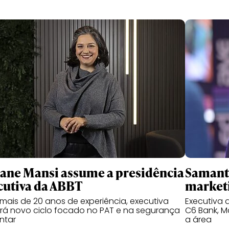
iane Mansi assume a presidência
Samant
cutiva da ABBT
market
ais de 20 anos de experiência, executiva
Executiva
ará novo ciclo focado no PAT e na segurança
C6 Bank, M
ntar
a área