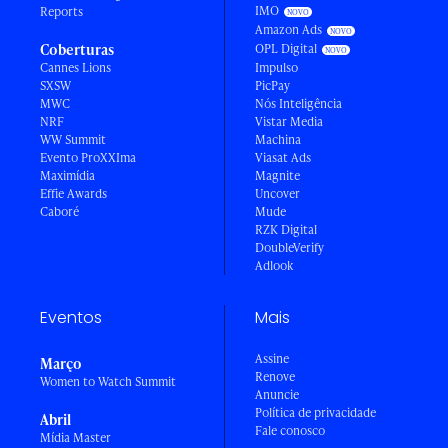
IMO
Reports
Amazon Ads
Coberturas
OPL Digital
Cannes Lions
Impulso
SXSW
PicPay
MWC
Nós Inteligência
NRF
Vistar Media
WW Summit
Machina
Evento ProXXIma
Viasat Ads
Maximídia
Magnite
Effie Awards
Uncover
Caboré
Mude
RZK Digital
DoubleVerify
Adlook
Eventos
Mais
Assine
Março
Renove
Women to Watch Summit
Anuncie
Política de privacidade
Abril
Fale conosco
Mídia Master