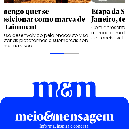
amengo quer se
Etapa da SL
posicionar como marca de
Janeiro, te
ortainment
Com apresentaçã
marcas como Hei
cesso desenvolvido pela Anacouto visa
de Janeiro volta
ectar as plataformas e submarcas sob
 mesma visão
Informa, inspira e conecta.