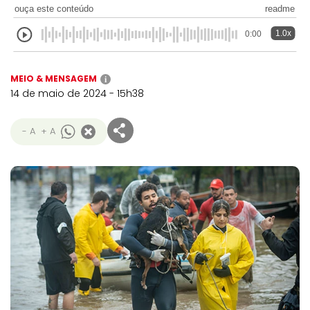
ouça este conteúdo
readme
1.0x
0:00
MEIO & MENSAGEM
i
14 de maio de 2024 - 15h38
- A
+ A