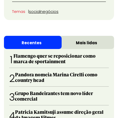
Temas
social
negócios
Recentes
Mais lidas
Flamengo quer se reposicionar como
1
marca de sportainment
Pandora nomeia Marina Cirelli como
2
country head
Grupo Bandeirantes tem novo líder
3
comercial
Patricia Kamitsuji assume direção geral
4
da Imagem Filmes