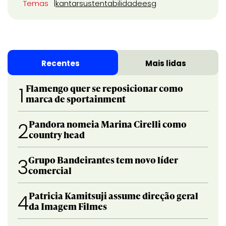
Temas
kantar
sustentabilidade
esg
Recentes
Mais lidas
Flamengo quer se reposicionar como
1
marca de sportainment
Pandora nomeia Marina Cirelli como
2
country head
Grupo Bandeirantes tem novo líder
3
comercial
Patricia Kamitsuji assume direção geral
4
da Imagem Filmes