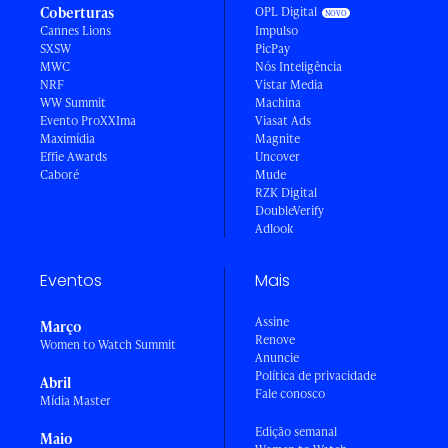
Coberturas
OPL Digital
Cannes Lions
Impulso
SXSW
PicPay
MWC
Nós Inteligência
NRF
Vistar Media
WW Summit
Machina
Evento ProXXIma
Viasat Ads
Maximídia
Magnite
Effie Awards
Uncover
Caboré
Mude
RZK Digital
DoubleVerify
Adlook
Eventos
Mais
Assine
Março
Renove
Women to Watch Summit
Anuncie
Política de privacidade
Abril
Fale conosco
Mídia Master
Edição semanal
Maio