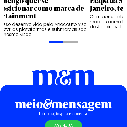
amengo quer se
Etapa da SL
posicionar como marca de
Janeiro, te
ortainment
Com apresentaçã
marcas como Hei
cesso desenvolvido pela Anacouto visa
de Janeiro volta
ectar as plataformas e submarcas sob
 mesma visão
Informa, inspira e conecta.
ASSINE JÁ