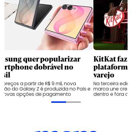
msung quer popularizar
KitKat faz 
artphone dobrável no
plataforma
asil
varejo
preços a partir de R$ 9 mil, nova
Na terceira edi
ação do Galaxy Z é produzida no País e
marca une creato
 novas opções de pagamento
dentro e fora do 