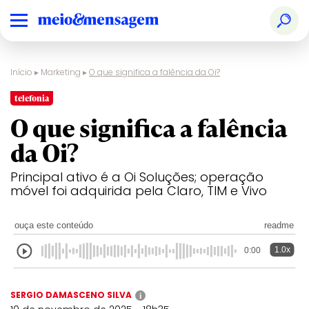
Início
▸
Marketing
▸
O que significa a falência da Oi?
telefonia
O que significa a falência
da Oi?
Principal ativo é a Oi Soluções; operação
móvel foi adquirida pela Claro, TIM e Vivo
ouça este conteúdo
readme
1.0x
0:00
SERGIO DAMASCENO SILVA
i