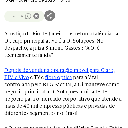
10 de novembro de 2025 - 18h35
- A
+ A
A Justiça do Rio de Janeiro decretou a falência da
Oi, cujo principal ativo é a Oi Soluções. No
despacho, a juíza Simone Gastesi: “A Oi é
tecnicamente falida”.
Depois de vender a operação móvel para Claro,
TIM e Vivo
e TV e
fibra óptica
para a V.tal,
controlada pelo BTG Pactual, a Oi manteve como
negócio principal a Oi Soluções, unidade de
negócio para o mercado corporativo que atende a
mais de 40 mil empresas públicas e privadas de
diferentes segmentos no Brasil
A Oi opera por meio das subsidiárias Serede, Tahto