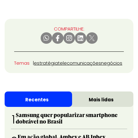
COMPARTILHE:
Temas
estratégia
telecomunicações
negócios
Recentes
Mais lidas
Samsung quer popularizar smartphone
1
dobrável no Brasil
Em ação global, Ambev e AB Inbev