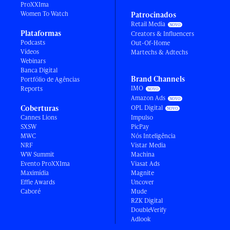
ProXXIma
Women To Watch
Patrocinados
Retail Media
Plataformas
Creators & Influencers
Podcasts
Out-Of-Home
Vídeos
Martechs & Adtechs
Webinars
Banca Digital
Brand Channels
Portfólio de Agências
IMO
Reports
Amazon Ads
Coberturas
OPL Digital
Cannes Lions
Impulso
SXSW
PicPay
MWC
Nós Inteligência
NRF
Vistar Media
WW Summit
Machina
Evento ProXXIma
Viasat Ads
Maximídia
Magnite
Effie Awards
Uncover
Caboré
Mude
RZK Digital
DoubleVerify
Adlook