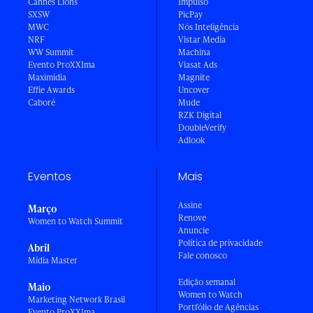
Cannes Lions
Impulso
SXSW
PicPay
MWC
Nós Inteligência
NRF
Vistar Media
WW Summit
Machina
Evento ProXXIma
Viasat Ads
Maximídia
Magnite
Effie Awards
Uncover
Caboré
Mude
RZK Digital
DoubleVerify
Adlook
Eventos
Mais
Assine
Março
Renove
Women to Watch Summit
Anuncie
Política de privacidade
Abril
Fale conosco
Mídia Master
Edição semanal
Maio
Women to Watch
Marketing Network Brasil
Portfólio de Agências
Evento ProXXIma