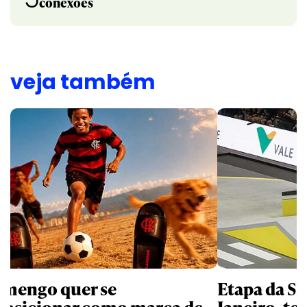
conexões
veja também
amengo quer se
Etapa da SL
posicionar como marca de
Janeiro, te