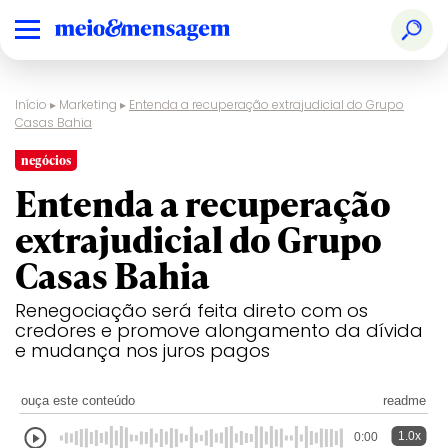
Início
▸
Marketing
▸
Entenda a recuperação extrajudicial do Grupo
Casas Bahia
negócios
Entenda a recuperação
extrajudicial do Grupo
Casas Bahia
Renegociação será feita direto com os
credores e promove alongamento da dívida
e mudança nos juros pagos
ouça este conteúdo
readme
1.0x
0:00