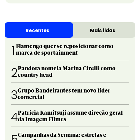
Recentes
Mais lidas
Flamengo quer se reposicionar como
1
marca de sportainment
Pandora nomeia Marina Cirelli como
2
country head
Grupo Bandeirantes tem novo líder
3
comercial
Patricia Kamitsuji assume direção geral
4
da Imagem Filmes
Campanhas da Semana: estrelas e
5