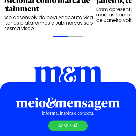
ortainment
Com apresentaçã
marcas como Hei
cesso desenvolvido pela Anacouto visa
de Janeiro volta
ectar as plataformas e submarcas sob
 mesma visão
Informa, inspira e conecta.
ASSINE JÁ