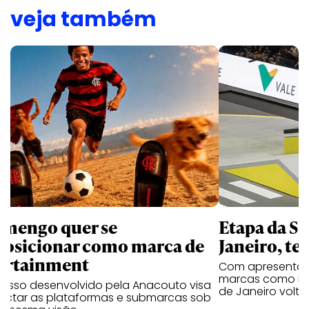
veja também
amengo quer se
Etapa da SL
posicionar como marca de
Janeiro, te
ortainment
Com apresentaçã
marcas como Hei
cesso desenvolvido pela Anacouto visa
de Janeiro volta
ectar as plataformas e submarcas sob