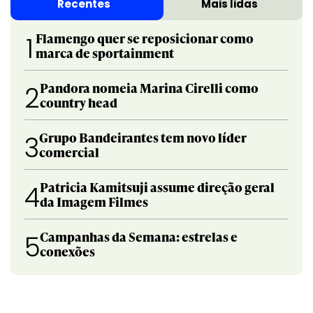
Recentes
Mais lidas
Flamengo quer se reposicionar como
1
marca de sportainment
Pandora nomeia Marina Cirelli como
2
country head
Grupo Bandeirantes tem novo líder
3
comercial
Patricia Kamitsuji assume direção geral
4
da Imagem Filmes
Campanhas da Semana: estrelas e
5
conexões