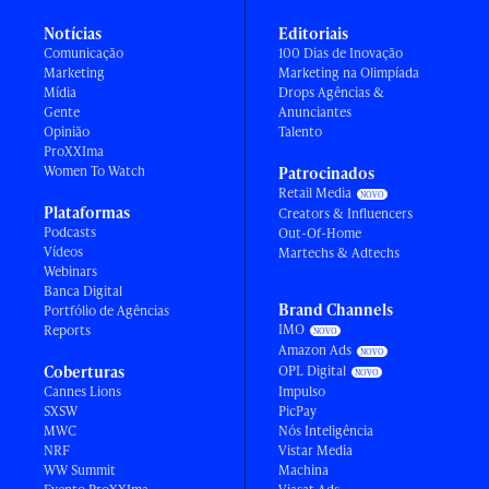
Notícias
Editoriais
Comunicação
100 Dias de Inovação
Marketing
Marketing na Olimpíada
Mídia
Drops Agências &
Gente
Anunciantes
Opinião
Talento
ProXXIma
Women To Watch
Patrocinados
Retail Media
Plataformas
Creators & Influencers
Podcasts
Out-Of-Home
Vídeos
Martechs & Adtechs
Webinars
Banca Digital
Brand Channels
Portfólio de Agências
IMO
Reports
Amazon Ads
Coberturas
OPL Digital
Cannes Lions
Impulso
SXSW
PicPay
MWC
Nós Inteligência
NRF
Vistar Media
WW Summit
Machina