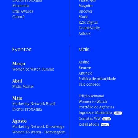
Evento ProXXIma
Viasat Ads
Maximídia
Magnite
Effie Awards
Uncover
Caboré
Mude
RZK Digital
DoubleVerify
Adlook
Eventos
Mais
Assine
Março
Renove
Women to Watch Summit
Anuncie
Política de privacidade
Abril
Fale conosco
Mídia Master
Edição semanal
Maio
Women to Watch
Marketing Network Brasil
Portfólio de Agências
Evento ProXXIma
Ingressos Maximídia
Convites WW
Agosto
Retail Media
Marketing Network Knowledge
Women To Watch - Homenagem