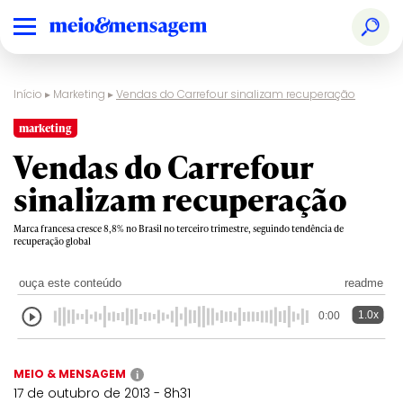
Início
▸
Marketing
▸
Vendas do Carrefour sinalizam recuperação
marketing
Vendas do Carrefour
sinalizam recuperação
Marca francesa cresce 8,8% no Brasil no terceiro trimestre, seguindo tendência de
recuperação global
ouça este conteúdo
readme
1.0x
0:00
MEIO & MENSAGEM
i
17 de outubro de 2013 - 8h31