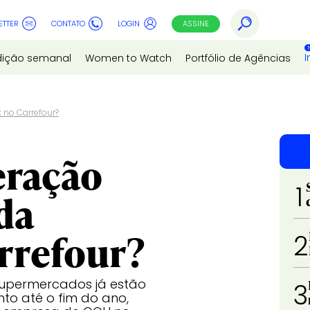
ETTER
CONTATO
LOGIN
ASSINE
I
dição semanal
Women to Watch
Portfólio de Agências
 no Carrefour?
eração
1
da
rrefour?
2
supermercados já estão
3
to até o fim do ano,