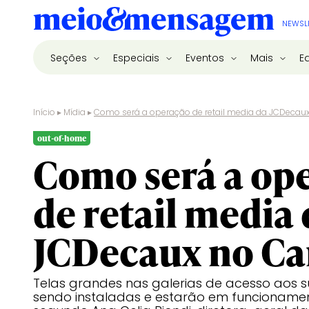
NEWSL
Seções
Especiais
Eventos
Mais
E
Início
▸
Mídia
▸
Como será a operação de retail media da JCDecaux
out-of-home
Como será a op
de retail media 
JCDecaux no Ca
Telas grandes nas galerias de acesso aos 
sendo instaladas e estarão em funcionamen