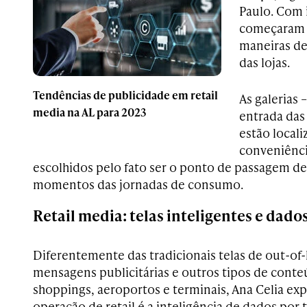
Paulo. Com 
começaram 
maneiras de
das lojas.
Tendências de publicidade em retail
As galerias 
media na AL para 2023
entrada das
estão local
conveniênci
escolhidos pelo fato ser o ponto de passagem d
momentos das jornadas de consumo.
Retail media: telas inteligentes e dad
Diferentemente das tradicionais telas de out-o
mensagens publicitárias e outros tipos de cont
shoppings, aeroportos e terminais, Ana Celia expl
operação de retail é a inteligência de dados por