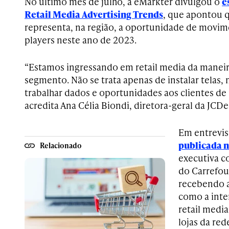
No ultimo mês de julho, a eMarkter divulgou o
e
Retail Media Advertising Trends
, que apontou 
representa, na região, a oportunidade de movime
players neste ano de 2023.
“Estamos ingressando em retail media da maneir
segmento. Não se trata apenas de instalar telas
trabalhar dados e oportunidades aos clientes de 
acredita Ana Célia Biondi, diretora-geral da JCDe
Em entrevis
publicada n
Relacionado
executiva c
do Carrefour
recebendo a
como a inte
retail media
lojas da re