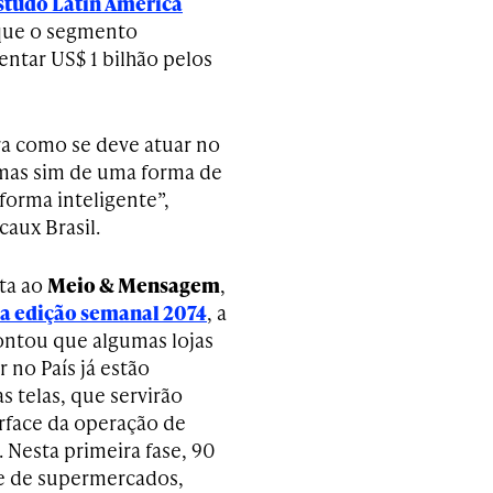
studo Latin America
que o segmento
ntar US$ 1 bilhão pelos
a como se deve atuar no
, mas sim de uma forma de
forma inteligente”,
caux Brasil.
ta ao
Meio & Mensagem
,
a edição semanal 2074
, a
ontou que algumas lojas
 no País já estão
s telas, que servirão
rface da operação de
. Nesta primeira fase, 90
de de supermercados,