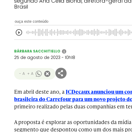
segundo Ana Celia Biondi, diretora-geral 
Brasil
ouça este conteúdo
BÁRBARA SACCHITIELLO
i
25 de agosto de 2023 - 10h18
- A
+ A
Em abril deste ano, a
JCDecaux anunciou um con
brasileira do Carrefour para um novo projeto de
primeiro realizado pelas duas companhias em ter
A proposta é explorar as oportunidades da mídia
segmento que despontou como um dos mais prom