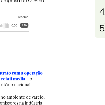
da empresa de OOH no
4
readme
5
1.0x
0:00
trato com a operação
 retail media
– o
ritório nacional.
 no ambiente de varejo,
issores na indústria