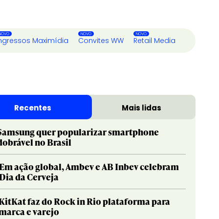
ngressos Maximídia
Convites WW
Retail Media
Recentes
Mais lidas
Samsung quer popularizar smartphone
dobrável no Brasil
Em ação global, Ambev e AB Inbev celebram
Dia da Cerveja
KitKat faz do Rock in Rio plataforma para
marca e varejo