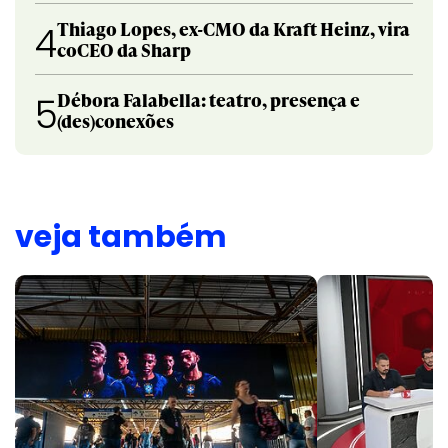
Thiago Lopes, ex-CMO da Kraft Heinz, vira
4
coCEO da Sharp
Débora Falabella: teatro, presença e
5
(des)conexões
veja também