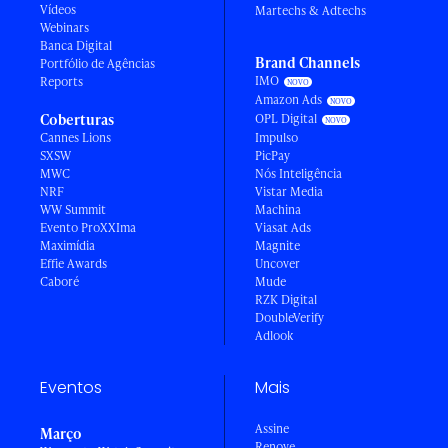
Vídeos
Martechs & Adtechs
Webinars
Banca Digital
Brand Channels
Portfólio de Agências
IMO
Reports
Amazon Ads
Coberturas
OPL Digital
Cannes Lions
Impulso
SXSW
PicPay
MWC
Nós Inteligência
NRF
Vistar Media
WW Summit
Machina
Evento ProXXIma
Viasat Ads
Maximídia
Magnite
Effie Awards
Uncover
Caboré
Mude
RZK Digital
DoubleVerify
Adlook
Eventos
Mais
Assine
Março
Renove