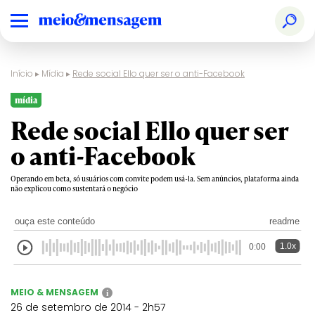
Início
▸
Mídia
▸
Rede social Ello quer ser o anti-Facebook
mídia
Rede social Ello quer ser
o anti-Facebook
Operando em beta, só usuários com convite podem usá-la. Sem anúncios, plataforma ainda
não explicou como sustentará o negócio
ouça este conteúdo
readme
1.0x
0:00
MEIO & MENSAGEM
i
26 de setembro de 2014 - 2h57