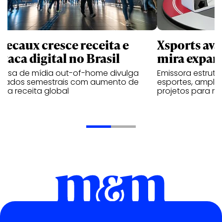
Decaux cresce receita e
Xsports ava
taca digital no Brasil
mira expan
resa de mídia out-of-home divulga
Emissora estrut
ultados semestrais com aumento de
esportes, amplia
 na receita global
projetos para m