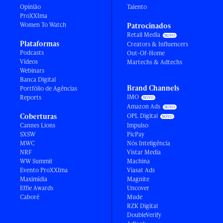
Opinião
Talento
ProXXIma
Women To Watch
Patrocinados
Retail Media
Plataformas
Creators & Influencers
Podcasts
Out-Of-Home
Vídeos
Martechs & Adtechs
Webinars
Banca Digital
Brand Channels
Portfólio de Agências
IMO
Reports
Amazon Ads
Coberturas
OPL Digital
Cannes Lions
Impulso
SXSW
PicPay
MWC
Nós Inteligência
NRF
Vistar Media
WW Summit
Machina
Evento ProXXIma
Viasat Ads
Maximídia
Magnite
Effie Awards
Uncover
Caboré
Mude
RZK Digital
DoubleVerify