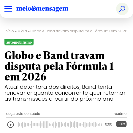
Início
▸
Mídia
▸
Globo e Band travam disputa pela Fórmula 1 em 2026
automobilismo
Globo e Band travam
disputa pela Fórmula 1
em 2026
Atual detentora dos direitos, Band tenta
renovar enquanto concorrente quer retomar
as transmissões a partir do próximo ano
ouça este conteúdo
readme
1.0x
0:00