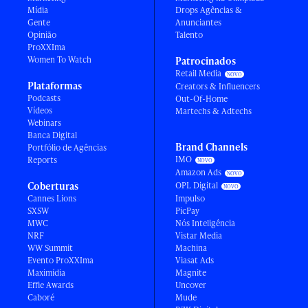
Mídia
Drops Agências &
Gente
Anunciantes
Opinião
Talento
ProXXIma
Women To Watch
Patrocinados
Retail Media
Plataformas
Creators & Influencers
Podcasts
Out-Of-Home
Vídeos
Martechs & Adtechs
Webinars
Banca Digital
Brand Channels
Portfólio de Agências
IMO
Reports
Amazon Ads
Coberturas
OPL Digital
Cannes Lions
Impulso
SXSW
PicPay
MWC
Nós Inteligência
NRF
Vistar Media
WW Summit
Machina
Evento ProXXIma
Viasat Ads
Maximídia
Magnite
Effie Awards
Uncover
Caboré
Mude