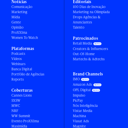
Notícias
Editoriais
Comunicação
100 Dias de Inovação
Marketing
Marketing na Olimpíada
Mídia
Drops Agências &
Gente
Anunciantes
Opinião
Talento
ProXXIma
Women To Watch
Patrocinados
Retail Media
Plataformas
Creators & Influencers
Podcasts
Out-Of-Home
Vídeos
Martechs & Adtechs
Webinars
Banca Digital
Brand Channels
Portfólio de Agências
IMO
Reports
Amazon Ads
Coberturas
OPL Digital
Cannes Lions
Impulso
SXSW
PicPay
MWC
Nós Inteligência
NRF
Vistar Media
WW Summit
Machina
Evento ProXXIma
Viasat Ads
Maximídia
Magnite