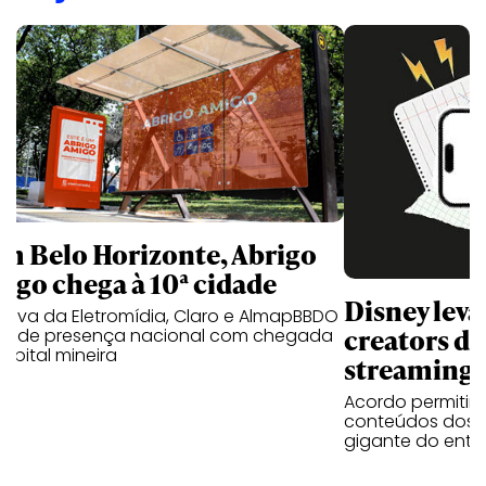
m Belo Horizonte, Abrigo
igo chega à 10ª cidade
Disney lev
iativa da Eletromídia, Claro e AlmapBBDO
creators do
ande presença nacional com chegada
apital mineira
streaming
Acordo permitirá
conteúdos dos p
gigante do entr