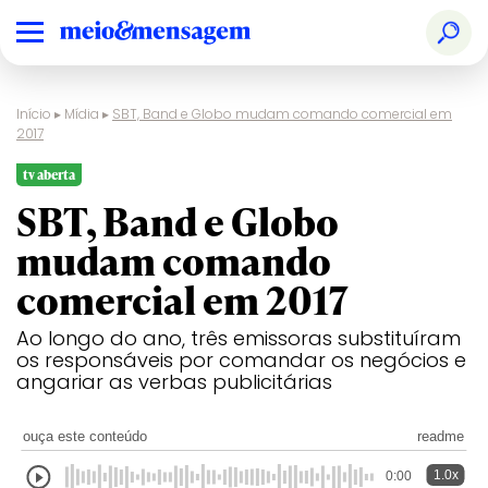
Início
▸
Mídia
▸
SBT, Band e Globo mudam comando comercial em
2017
tv aberta
SBT, Band e Globo
mudam comando
comercial em 2017
Ao longo do ano, três emissoras substituíram
os responsáveis por comandar os negócios e
angariar as verbas publicitárias
ouça este conteúdo
readme
1.0x
0:00