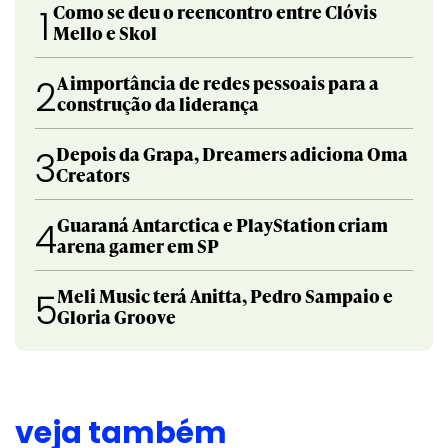
Como se deu o reencontro entre Clóvis
1
Mello e Skol
A importância de redes pessoais para a
2
construção da liderança
Depois da Grapa, Dreamers adiciona Oma
3
Creators
Guaraná Antarctica e PlayStation criam
4
arena gamer em SP
Meli Music terá Anitta, Pedro Sampaio e
5
Gloria Groove
veja também