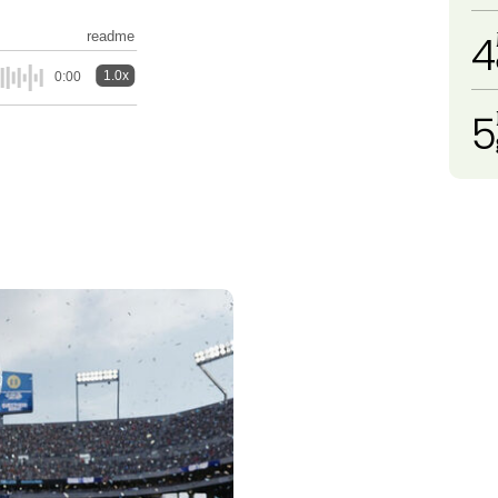
4
readme
1.0x
0:00
5