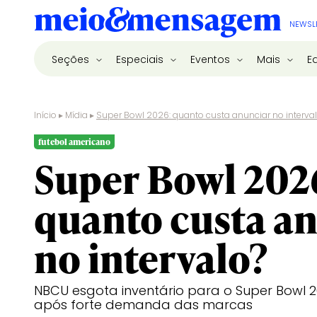
NEWSL
Seções
Especiais
Eventos
Mais
E
Início
▸
Mídia
▸
Super Bowl 2026: quanto custa anunciar no interva
futebol americano
Super Bowl 202
quanto custa a
no intervalo?
NBCU esgota inventário para o Super Bowl
após forte demanda das marcas