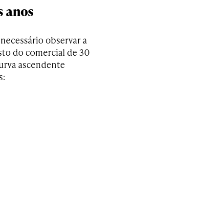
s anos
 necessário observar a
usto do comercial de 30
curva ascendente
s: