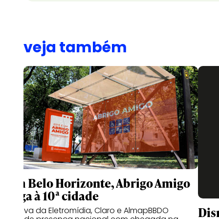
veja também
Com Belo Horizonte, Abrigo Amigo
chega à 10ª cidade
Dis
Iniciativa da Eletromídia, Claro e AlmapBBDO