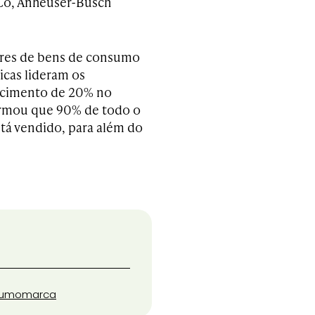
Co, Anheuser-Busch
tores de bens de consumo
icas lideram os
scimento de 20% no
irmou que 90% de todo o
stá vendido, para além do
sumo
marca