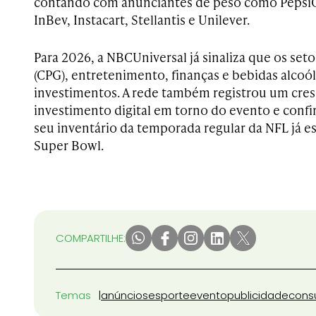
contando com anunciantes de peso como Pepsi
InBev, Instacart, Stellantis e Unilever.
Para 2026, a NBCUniversal já sinaliza que os se
(CPG), entretenimento, finanças e bebidas alcoól
investimentos. A rede também registrou um cre
investimento digital em torno do evento e conf
seu inventário da temporada regular da NFL já e
Super Bowl.
COMPARTILHE:
Temas
anúncios
esporte
evento
publicidade
con