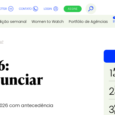
ETTER
CONTATO
LOGIN
ASSINE
I
dição semanal
Women to Watch
Portfólio de Agências
lo?
6:
1
nunciar
2
 2026 com antecedência
3