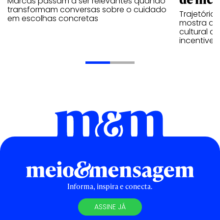
Marcas passam a ser relevantes quando
transformam conversas sobre o cuidado
Trajetória
em escolhas concretas
mostra que
cultural 
incentive 
Informa, inspira e conecta.
ASSINE JÁ