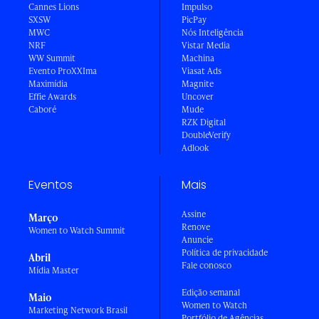
Cannes Lions
Impulso
SXSW
PicPay
MWC
Nós Inteligência
NRF
Vistar Media
WW Summit
Machina
Evento ProXXIma
Viasat Ads
Maximídia
Magnite
Effie Awards
Uncover
Caboré
Mude
RZK Digital
DoubleVerify
Adlook
Eventos
Mais
Assine
Março
Renove
Women to Watch Summit
Anuncie
Política de privacidade
Abril
Fale conosco
Mídia Master
Edição semanal
Maio
Women to Watch
Marketing Network Brasil
Portfólio de Agências