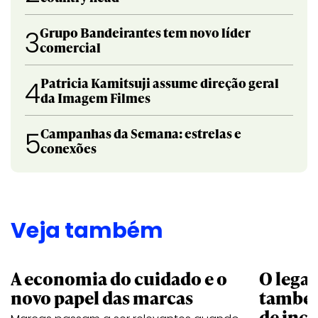
Grupo Bandeirantes tem novo líder
3
comercial
Patricia Kamitsuji assume direção geral
4
da Imagem Filmes
Campanhas da Semana: estrelas e
5
conexões
Veja também
A economia do cuidado e o
O legad
novo papel das marcas
também
de ince