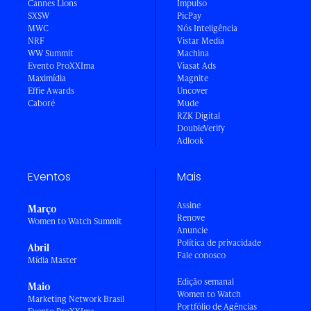
Cannes Lions
Impulso
SXSW
PicPay
MWC
Nós Inteligência
NRF
Vistar Media
WW Summit
Machina
Evento ProXXIma
Viasat Ads
Maximídia
Magnite
Effie Awards
Uncover
Caboré
Mude
RZK Digital
DoubleVerify
Adlook
Eventos
Mais
Assine
Março
Renove
Women to Watch Summit
Anuncie
Política de privacidade
Abril
Fale conosco
Mídia Master
Edição semanal
Maio
Women to Watch
Marketing Network Brasil
Portfólio de Agências