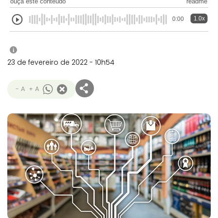
ouça este conteúdo
readme
1.0x
0:00
i
23 de fevereiro de 2022 - 10h54
- A
+ A