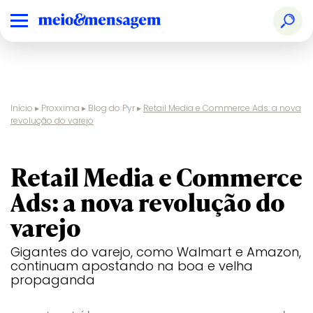
Início
▸
Proxxima
▸
Blog do Pyr
▸
Retail Media e Commerce Ads: a nova
revolução do varejo
Retail Media e Commerce
Ads: a nova revolução do
varejo
Gigantes do varejo, como Walmart e Amazon,
continuam apostando na boa e velha
propaganda