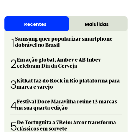
Recentes
Mais lidas
Samsung quer popularizar smartphone
1
dobrável no Brasil
Em ação global, Ambev e AB Inbev
2
celebram Dia da Cerveja
KitKat faz do Rock in Rio plataforma para
3
marca e varejo
Festival Doce Maravilha reúne 13 marcas
4
na sua quarta edição
De Tortuguita a 7Belo: Arcor transforma
5
clássicos em sorvete