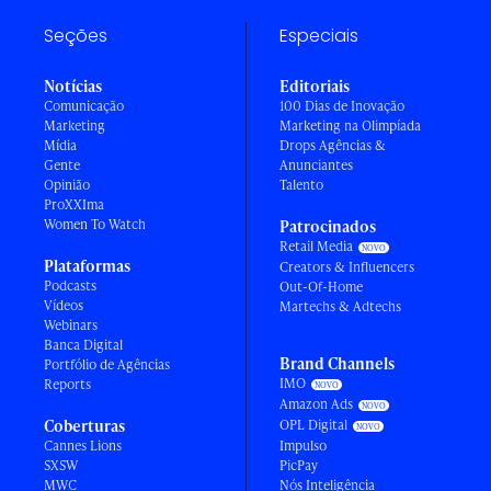
Seções
Especiais
Notícias
Editoriais
Comunicação
100 Dias de Inovação
Marketing
Marketing na Olimpíada
Mídia
Drops Agências &
Gente
Anunciantes
Opinião
Talento
ProXXIma
Women To Watch
Patrocinados
Retail Media
Plataformas
Creators & Influencers
Podcasts
Out-Of-Home
Vídeos
Martechs & Adtechs
Webinars
Banca Digital
Brand Channels
Portfólio de Agências
IMO
Reports
Amazon Ads
Coberturas
OPL Digital
Cannes Lions
Impulso
SXSW
PicPay
MWC
Nós Inteligência