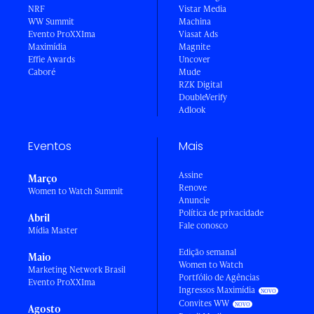
NRF
Vistar Media
WW Summit
Machina
Evento ProXXIma
Viasat Ads
Maximídia
Magnite
Effie Awards
Uncover
Caboré
Mude
RZK Digital
DoubleVerify
Adlook
Eventos
Mais
Assine
Março
Renove
Women to Watch Summit
Anuncie
Política de privacidade
Abril
Fale conosco
Mídia Master
Edição semanal
Maio
Women to Watch
Marketing Network Brasil
Portfólio de Agências
Evento ProXXIma
Ingressos Maximídia
Convites WW
Agosto