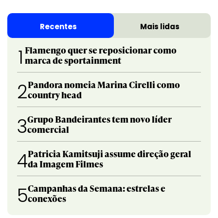
Recentes
Mais lidas
Flamengo quer se reposicionar como
1
marca de sportainment
Pandora nomeia Marina Cirelli como
2
country head
Grupo Bandeirantes tem novo líder
3
comercial
Patricia Kamitsuji assume direção geral
4
da Imagem Filmes
Campanhas da Semana: estrelas e
5
conexões