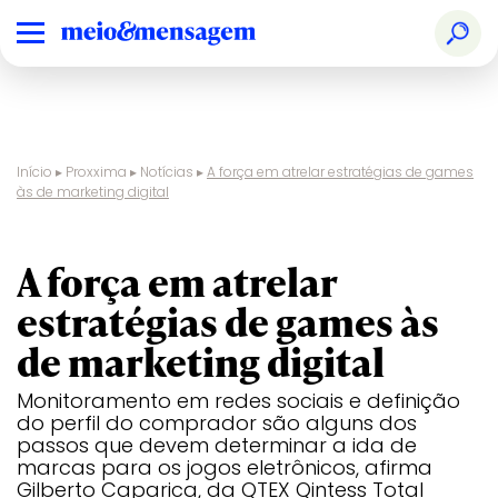
Início
▸
Proxxima
▸
Notícias
▸
A força em atrelar estratégias de games
às de marketing digital
entrevista
A força em atrelar
estratégias de games às
de marketing digital
Monitoramento em redes sociais e definição
do perfil do comprador são alguns dos
passos que devem determinar a ida de
marcas para os jogos eletrônicos, afirma
Gilberto Caparica, da QTEX Qintess Total