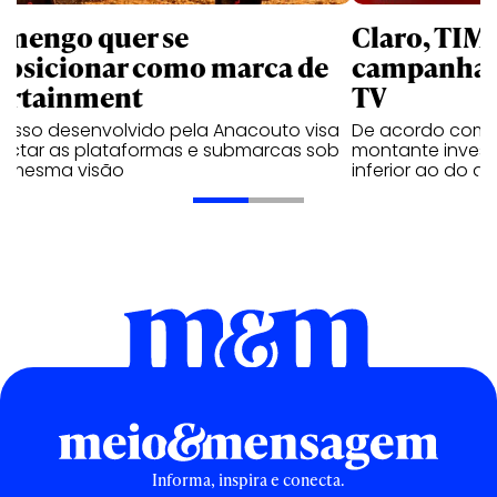
amengo quer se
Claro, TIM
posicionar como marca de
campanhas 
ortainment
TV
cesso desenvolvido pela Anacouto visa
De acordo com 
ectar as plataformas e submarcas sob
montante invest
 mesma visão
inferior ao do 
Informa, inspira e conecta.