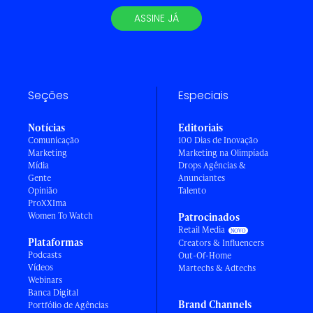
ASSINE JÁ
Seções
Especiais
Notícias
Editoriais
Comunicação
100 Dias de Inovação
Marketing
Marketing na Olimpíada
Mídia
Drops Agências &
Gente
Anunciantes
Opinião
Talento
ProXXIma
Women To Watch
Patrocinados
Retail Media
Plataformas
Creators & Influencers
Podcasts
Out-Of-Home
Vídeos
Martechs & Adtechs
Webinars
Banca Digital
Brand Channels
Portfólio de Agências