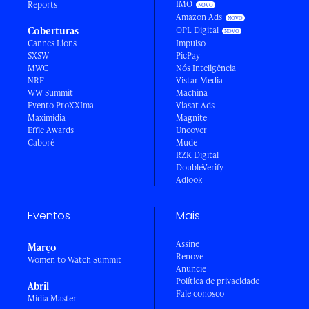
IMO
Reports
Amazon Ads
Coberturas
OPL Digital
Cannes Lions
Impulso
SXSW
PicPay
MWC
Nós Inteligência
NRF
Vistar Media
WW Summit
Machina
Evento ProXXIma
Viasat Ads
Maximídia
Magnite
Effie Awards
Uncover
Caboré
Mude
RZK Digital
DoubleVerify
Adlook
Eventos
Mais
Assine
Março
Renove
Women to Watch Summit
Anuncie
Política de privacidade
Abril
Fale conosco
Mídia Master