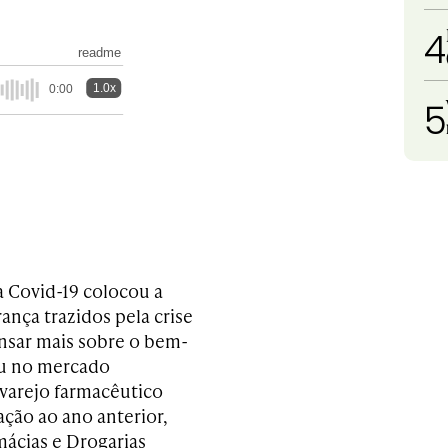
4
readme
1.0x
0:00
5
a Covid-19 colocou a
nça trazidos pela crise
ensar mais sobre o bem-
ou no mercado
varejo farmacêutico
ação ao ano anterior,
mácias e Drogarias