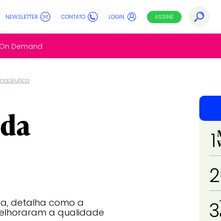
NEWSLETTER
CONTATO
LOGIN
ASSINE
s On Demand
macêutica
 da
1
2
sa, detalha como a
3
 melhoraram a qualidade