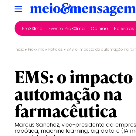
ProXXIma
Evento ProXXIma
Opinião
Palestra
Início
▸
Proxxima
▸
Notícias
▸
EMS: o impacto da automação na far
saúde
EMS: o impacto
automação na
farmacêutica
Marcus Sanchez, vice-presidente da empre
robótica, machine learning, big data e (IA