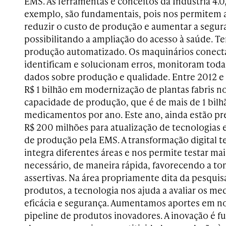
EMS. As ferramentas e conceitos da Indústria 4.0, 
exemplo, são fundamentais, pois nos permitem a
reduzir o custo de produção e aumentar a segura
possibilitando a ampliação do acesso à saúde. 
produção automatizado. Os maquinários conecta
identificam e solucionam erros, monitoram toda
dados sobre produção e qualidade. Entre 2012 e
R$ 1 bilhão em modernização de plantas fabris n
capacidade de produção, que é de mais de 1 bilhã
medicamentos por ano. Este ano, ainda estão pr
R$ 200 milhões para atualização de tecnologias 
de produção pela EMS. A transformação digital 
integra diferentes áreas e nos permite testar mais 
necessário, de maneira rápida, favorecendo a t
assertivas. Na área propriamente dita da pesqui
produtos, a tecnologia nos ajuda a avaliar os m
eficácia e segurança. Aumentamos aportes em no
pipeline de produtos inovadores. A inovação é 