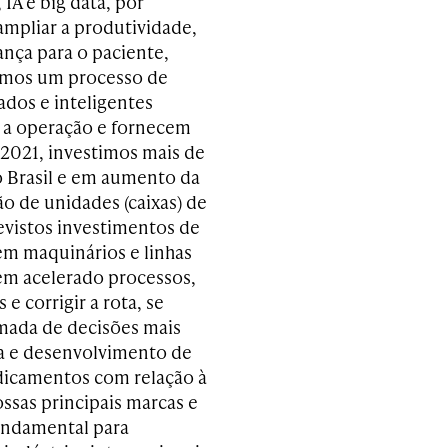
IA e big data, por
mpliar a produtividade,
nça para o paciente,
Temos um processo de
dos e inteligentes
 a operação e fornecem
 2021, investimos mais de
o Brasil e em aumento da
o de unidades (caixas) de
evistos investimentos de
em maquinários e linhas
tem acelerado processos,
e corrigir a rota, se
omada de decisões mais
sa e desenvolvimento de
edicamentos com relação à
ssas principais marcas e
fundamental para