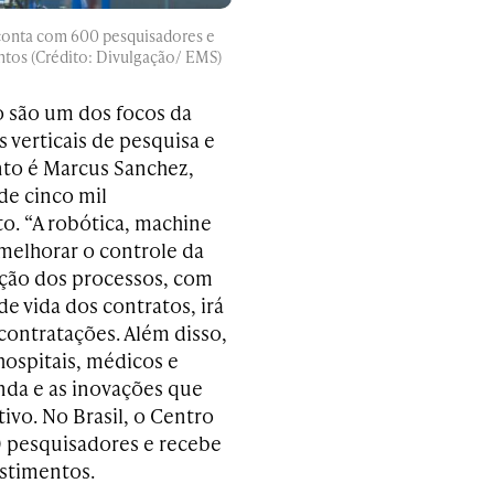
conta com 600 pesquisadores e
ntos (Crédito: Divulgação/ EMS)
 são um dos focos da
s verticais de pesquisa e
to é Marcus Sanchez,
de cinco mil
o. “A robótica, machine
ão melhorar o controle da
zação dos processos, com
de vida dos contratos, irá
contratações. Além disso,
hospitais, médicos e
nda e as inovações que
vo. No Brasil, o Centro
 pesquisadores e recebe
stimentos.