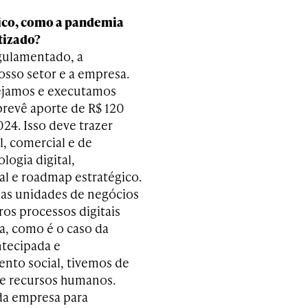
ico, como a pandemia
tizado?
ulamentado, a
osso setor e a empresa.
nejamos e executamos
prevê aporte de R$ 120
24. Isso deve trazer
l, comercial e de
ogia digital,
al e roadmap estratégico.
 as unidades de negócios
ros processos digitais
, como é o caso da
ntecipada e
nto social, tivemos de
de recursos humanos.
 da empresa para