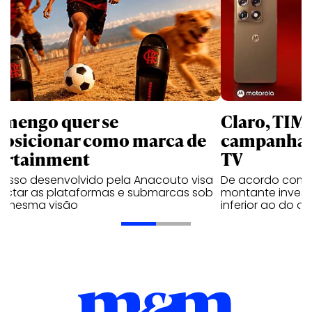
amengo quer se
Claro, TIM
posicionar como marca de
campanhas 
ortainment
TV
cesso desenvolvido pela Anacouto visa
De acordo com 
ectar as plataformas e submarcas sob
montante invest
 mesma visão
inferior ao do 