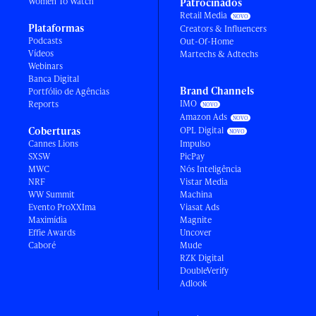
Women To Watch
Patrocinados
Retail Media
Plataformas
Creators & Influencers
Podcasts
Out-Of-Home
Vídeos
Martechs & Adtechs
Webinars
Banca Digital
Brand Channels
Portfólio de Agências
IMO
Reports
Amazon Ads
Coberturas
OPL Digital
Cannes Lions
Impulso
SXSW
PicPay
MWC
Nós Inteligência
NRF
Vistar Media
WW Summit
Machina
Evento ProXXIma
Viasat Ads
Maximídia
Magnite
Effie Awards
Uncover
Caboré
Mude
RZK Digital
DoubleVerify
Adlook