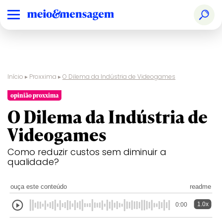
Início
▸
Proxxima
▸
O Dilema da Indústria de Videogames
opinião proxxima
O Dilema da Indústria de
Videogames
Como reduzir custos sem diminuir a
qualidade?
ouça este conteúdo
readme
1.0x
0:00