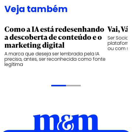
Veja também
Como a IA está redesenhando
Vai, Vá
a descoberta de conteúdo e o
Ser Social
marketing digital
plataforma
ou com se
A marca que deseja ser lembrada pela IA
precisa, antes, ser reconhecida como fonte
legítima