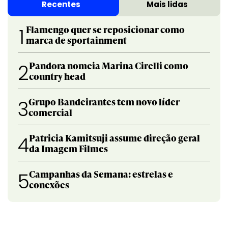
Recentes
Mais lidas
Flamengo quer se reposicionar como
1
marca de sportainment
Pandora nomeia Marina Cirelli como
2
country head
Grupo Bandeirantes tem novo líder
3
comercial
Patricia Kamitsuji assume direção geral
4
da Imagem Filmes
Campanhas da Semana: estrelas e
5
conexões