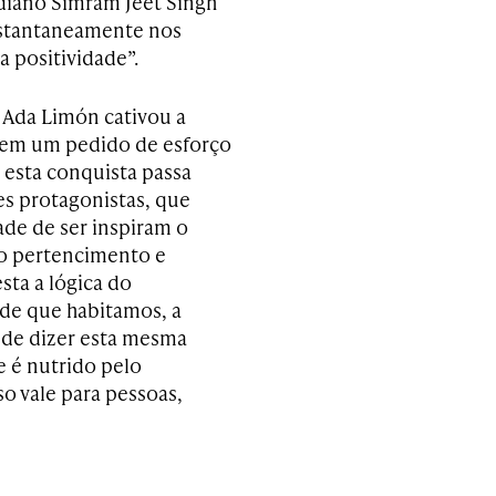
diano Simram Jeet Singh
nstantaneamente nos
 positividade”.
 Ada Limón cativou a
e em um pedido de esforço
e esta conquista passa
es protagonistas, que
de de ser inspiram o
 o pertencimento e
ta a lógica do
de que habitamos, a
 de dizer esta mesma
e é nutrido pelo
o vale para pessoas,