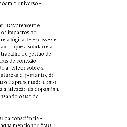
põem o universo –
ar “Daybreaker” e
e os impactos do
e a lógica de escassez e
ando que a solidão é a
 trabalho de gestão de
uais de conexão
 a refletir sobre a
natureza e, portanto, do
etos é apresentado como
ita a ativação da dopamina,
pensando o uso de
r da consciência –
adha mencionou “MUI”,