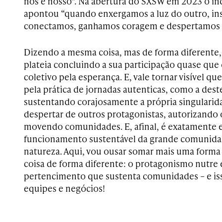
nós e nosso”. Na abertura do SXSW em 2023 o in
apontou “quando enxergamos a luz do outro, i
conectamos, ganhamos coragem e despertamos a
Dizendo a mesma coisa, mas de forma diferente,
plateia concluindo a sua participação quase qu
coletivo pela esperança. E, vale tornar visível qu
pela prática de jornadas autenticas, como a dest
sustentando corajosamente a própria singularida
despertar de outros protagonistas, autorizando
movendo comunidades. E, afinal, é exatamente es
funcionamento sustentável da grande comunida
natureza. Aqui, vou ousar somar mais uma forma
coisa de forma diferente: o protagonismo nutre 
pertencimento que sustenta comunidades – e iss
equipes e negócios!