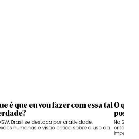
ue é que eu vou fazer com essa tal
O que 
erdade?
possibi
XSW, Brasil se destaca por criatividade,
No SXSW, t
xões humanas e visão crítica sobre o uso da
critério h
importa