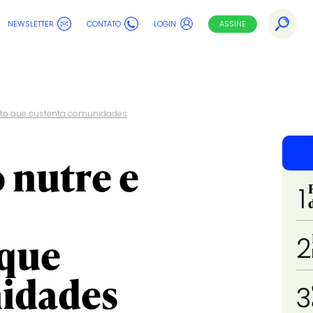
NEWSLETTER
CONTATO
LOGIN
ASSINE
ento que sustenta comunidades
 nutre e
1
 que
2
idades
3