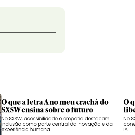
O que a letra A no meu crachá do
O q
SXSW ensina sobre o futuro
lib
No SXSW, acessibilidade e empatia destacam
No S
inclusão como parte central da inovação e da
cone
experiência humana
IA