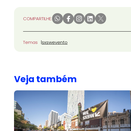
COMPARTILHE:
Temas
sxsw
evento
Veja também