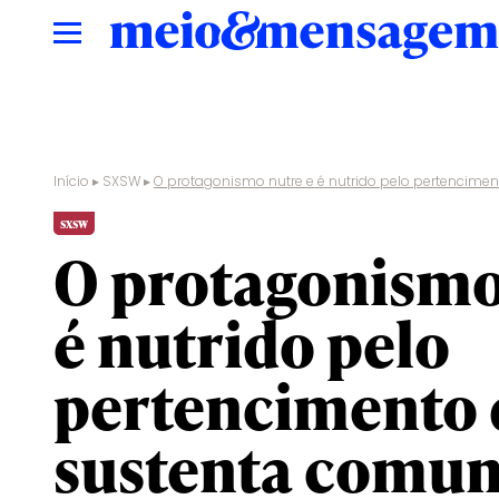
Início
▸
SXSW
▸
O protagonismo nutre e é nutrido pelo pertencim
sxsw
O protagonismo
é nutrido pelo
pertencimento
sustenta comun