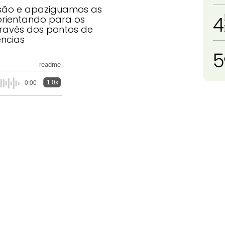
são e apaziguamos as
4
 orientando para os
ravés dos pontos de
ências
5
readme
1.0x
0:00