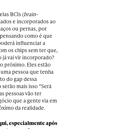
elas BCIs (
brain-
stados e incorporados ao
aços ou pernas, por
á pensando como é que
poderá influenciar a
om os chips sem ter que,
já vai vir incorporado?
io próximo. Eles estão
e uma pessoa que tenha
nto do gap dessa
 serão mais isso “Será
s pessoas vão ter
ócio que a gente via em
róximo da realidade.
qui, especialmente após