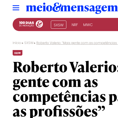
NRF
MWC
SXSW
Início
▸
SXSW
▸
Roberto Valerio: “Mais gente com as competências 
sxsw
Roberto Valerio
gente com as
competências p
as profissões”