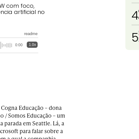
W com foco,
4
cia artificial no
5
readme
1.0x
0:00
da Cogna Educação – dona
ção / Somos Educação – um
 parada em Seattle. Lá, a
rosoft para falar sobre a
com a qual a companhia