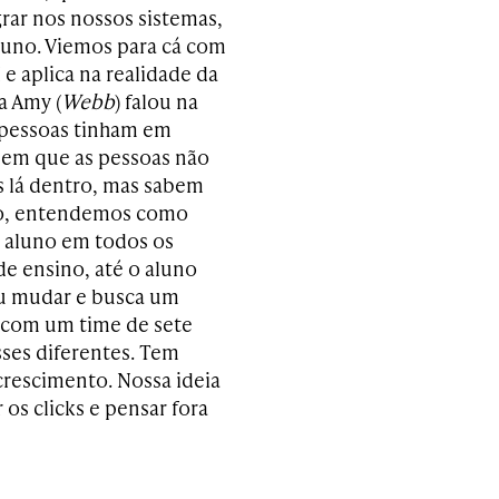
ar nos nossos sistemas,
uno. Viemos para cá com
e aplica na realidade da
a Amy (
Webb
) falou na
 pessoas tinham em
, em que as pessoas não
s lá dentro, mas sabem
ção, entendemos como
o aluno em todos os
de ensino, até o aluno
ou mudar e busca um
 com um time de sete
sses diferentes. Tem
crescimento. Nossa ideia
 os clicks e pensar fora