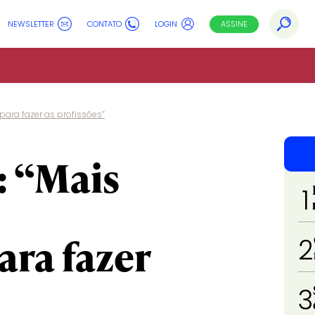
NEWSLETTER
CONTATO
LOGIN
ASSINE
para fazer as profissões”
: “Mais
1
ara fazer
2
3