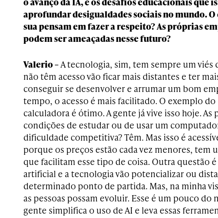
o avanço da IA, e os desafios educacionais que i
aprofundar desigualdades sociais no mundo. O
sua pensam em fazer a respeito? As próprias e
podem ser ameaçadas nesse futuro?
Valerio –
A tecnologia, sim, tem sempre um viés 
não têm acesso vão ficar mais distantes e ter mai
conseguir se desenvolver e arrumar um bom em
tempo, o acesso é mais facilitado. O exemplo d
calculadora é ótimo. A gente já vive isso hoje. A
condições de estudar ou de usar um computador
dificuldade competitiva? Têm. Mas isso é acessíve
porque os preços estão cada vez menores, tem 
que facilitam esse tipo de coisa. Outra questão é
artificial e a tecnologia vão potencializar ou di
determinado ponto de partida. Mas, na minha vis
as pessoas possam evoluir. Esse é um pouco do 
gente simplifica o uso de AI e leva essas ferrame