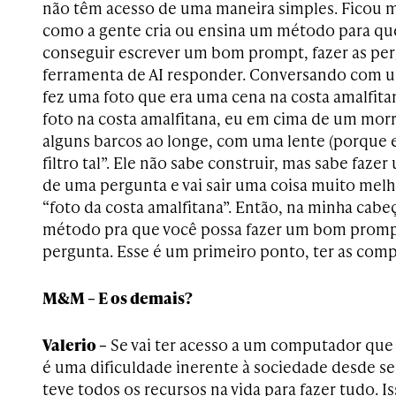
não têm acesso de uma maneira simples. Ficou 
como a gente cria ou ensina um método para qu
conseguir escrever um bom prompt, fazer as per
ferramenta de AI responder. Conversando com u
fez uma foto que era uma cena na costa amalfita
foto na costa amalfitana, eu em cima de um mor
alguns barcos ao longe, com uma lente (porque e
filtro tal”. Ele não sabe construir, mas sabe faz
de uma pergunta e vai sair uma coisa muito mel
“foto da costa amalfitana”. Então, na minha cabe
método pra que você possa fazer um bom promp
pergunta. Esse é um primeiro ponto, ter as comp
M&M – E os demais?
Valerio –
Se vai ter acesso a um computador que t
é uma dificuldade inerente à sociedade desde
teve todos os recursos na vida para fazer tudo. Is