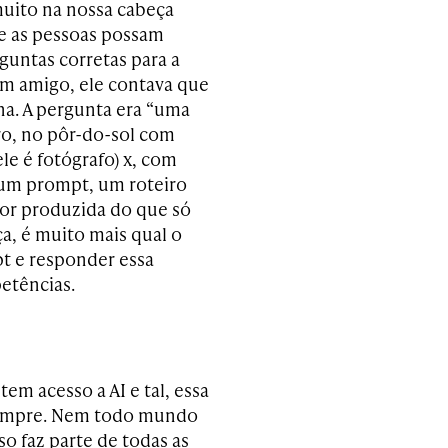
muito na nossa cabeça
e as pessoas possam
guntas corretas para a
m amigo, ele contava que
na. A pergunta era “uma
ro, no pôr-do-sol com
le é fotógrafo) x, com
er um prompt, um roteiro
hor produzida do que só
ça, é muito mais qual o
t e responder essa
etências.
em acesso a AI e tal, essa
 sempre. Nem todo mundo
so faz parte de todas as