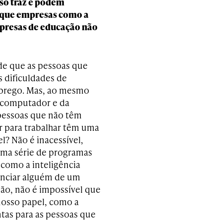
sso traz e podem
 que empresas como a
mpresas de educação não
de que as pessoas que
s dificuldades de
prego. Mas, ao mesmo
o computador e da
s pessoas que não têm
 para trabalhar têm uma
l? Não é inacessível,
uma série de programas
 como a inteligência
stanciar alguém de um
ão, não é impossível que
nosso papel, como a
ntas para as pessoas que