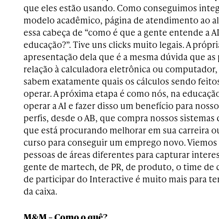
que eles estão usando. Como conseguimos integr
modelo acadêmico, página de atendimento ao al
essa cabeça de “como é que a gente entende a AI 
educação?”. Tive uns clicks muito legais. A própri
apresentação dela que é a mesma dúvida que as
relação à calculadora eletrônica ou computador
sabem exatamente quais os cálculos sendo feito
operar. A próxima etapa é como nós, na educa
operar a AI e fazer disso um benefício para noss
perfis, desde o AB, que compra nossos sistemas 
que está procurando melhorar em sua carreira 
curso para conseguir um emprego novo. Viemos
pessoas de áreas diferentes para capturar intere
gente de martech, de PR, de produto, o time de 
de participar do Interactive é muito mais para ter
da caixa.
M&M – Como o quê?