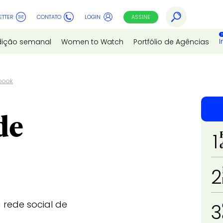
ETTER
CONTATO
LOGIN
ASSINE
I
dição semanal
Women to Watch
Portfólio de Agências
book
de
1
2
 rede social de
3