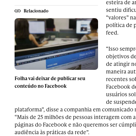
esteira de 
sentiu difi
Relacionado
“valores” n
política de
feed.
“Isso sempr
objetivos d
de atingir n
maneira autê
Folha vai deixar de publicar seu
recentes so
conteúdo no Facebook
Facebook de
usuários so
de suspende
plataforma”, disse a companhia em comunicado ne
“Mais de 25 milhões de pessoas interagem com a
páginas do Facebook e não queremos ser cúmpli
audiência às práticas da rede”.