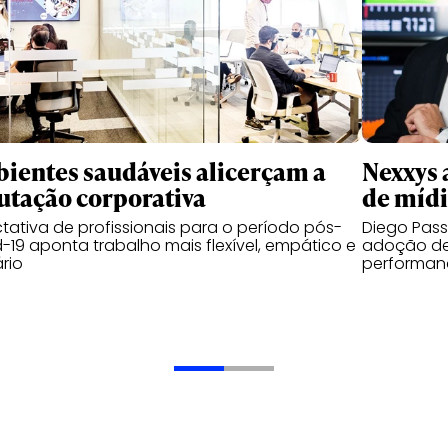
ientes saudáveis alicerçam a
Nexxys 
utação corporativa
de míd
tativa de profissionais para o período pós-
Diego Pas
-19 aponta trabalho mais flexível, empático e
adoção de
ário
performanc