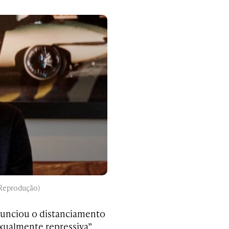
 Reprodução)
nunciou o distanciamento
ualmente repressiva”.