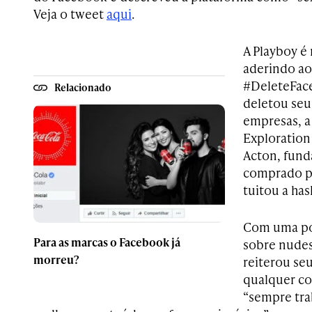
Veja o tweet
aqui
.
A Playboy é
aderindo a
#DeleteFac
Relacionado
deletou seu 
empresas, a
Exploration
Acton, fund
comprado p
tuitou a ha
Com uma pol
Para as marcas o Facebook já
sobre nude
morreu?
reiterou se
qualquer co
“sempre tra