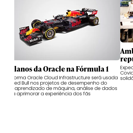
Amb
rep
Os planos da Oracle na Fórmula 1
Expec
Covid
Plataforma Oracle Cloud Infrastructure será usada
solid
pela Red Bull nos projetos de desempenho do
carro, aprendizado de máquina, análise de dados
e para aprimorar a experiência dos fãs