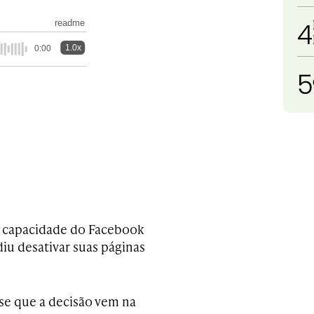
4
readme
1.0x
0:00
5
a capacidade do Facebook
diu desativar suas páginas
sse que a decisão vem na