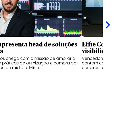
apresenta head de soluções
Effie Colle
ia
visibilidad
sos chega com a missão de ampliar a
Vencedores das 
 práticas de otimização e compra por
contam como o 
e de mídia off-line
carreiras fora d