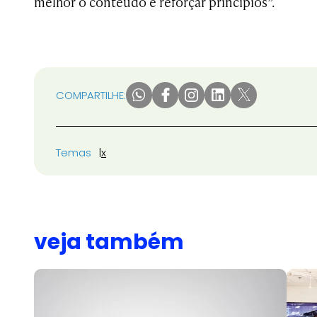
melhor o conteúdo e reforçar princípios”.
COMPARTILHE:
Temas
x
veja também