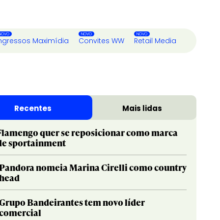
ngressos Maximídia
Convites WW
Retail Media
Recentes
Mais lidas
Flamengo quer se reposicionar como marca
de sportainment
Pandora nomeia Marina Cirelli como country
head
Grupo Bandeirantes tem novo líder
comercial