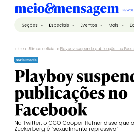
NEWSL
Seções
Especiais
Eventos
Mais
E
Início
▸
Últimas notícias
▸
Playboy suspende publicações no Face
social media
Playboy suspen
publicações no
Facebook
No Twitter, o CCO Cooper Hefner disse que a
Zuckerberg é “sexualmente repressiva”