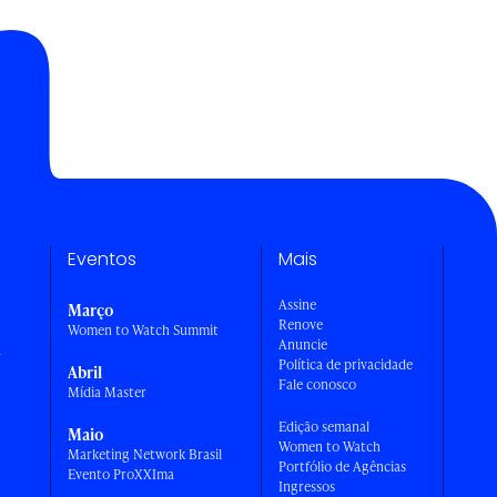
Eventos
Mais
Assine
Março
Renove
Women to Watch Summit
Anuncie
a
Política de privacidade
Abril
Fale conosco
Mídia Master
Edição semanal
Maio
Women to Watch
Marketing Network Brasil
Portfólio de Agências
Evento ProXXIma
Ingressos