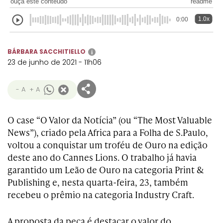
ouça este conteúdo
readme
Transformation
Goals
Creative
Creative Brand
Entertainment
Entertainment
Media
Innovation
Titanium
1.0x
0:00
Commerce
for Music
Creative
Entertainment
Luxury
Creative Data
Business
Entertainment
for Gaming
Outdoor
BÁRBARA SACCHITIELLO
i
Transformation
for Sport
23 de junho de 2021 - 11h06
Creative
Creative
Film
Entertainment
Pharma
Media
Effectiveness
Commerce
for Music
- A
+ A
Creative
Creative Data
Film Craft
Entertainment
PR
Outdoor
Strategy
for Sport
O case “O Valor da Notícia” (ou “The Most Valuable
News”), criado pela Africa para a Folha de S.Paulo,
voltou a conquistar um troféu de Ouro na edição
deste ano do Cannes Lions. O trabalho já havia
garantido um Leão de Ouro na categoria Print &
Publishing e, nesta quarta-feira, 23, também
recebeu o prêmio na categoria Industry Craft.
A proposta da peça é destacar o valor do