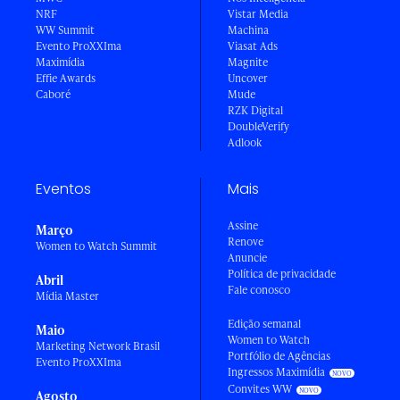
NRF
Vistar Media
WW Summit
Machina
Evento ProXXIma
Viasat Ads
Maximídia
Magnite
Effie Awards
Uncover
Caboré
Mude
RZK Digital
DoubleVerify
Adlook
Eventos
Mais
Assine
Março
Renove
Women to Watch Summit
Anuncie
Política de privacidade
Abril
Fale conosco
Mídia Master
Edição semanal
Maio
Women to Watch
Marketing Network Brasil
Portfólio de Agências
Evento ProXXIma
Ingressos Maximídia
Convites WW
Agosto