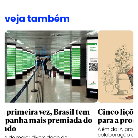
veja também
la primeira vez, Brasil tem
Cinco liçõ
mpanha mais premiada do
para a prod
undo
Além da IA, prod
colaboração e 
ano de maior diversidade de