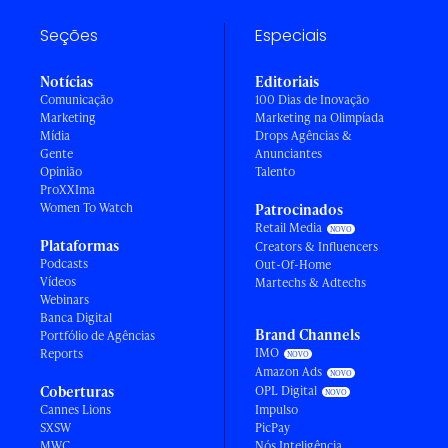
Seções
Especiais
Notícias
Editoriais
Comunicação
100 Dias de Inovação
Marketing
Marketing na Olimpíada
Mídia
Drops Agências &
Gente
Anunciantes
Opinião
Talento
ProXXIma
Women To Watch
Patrocinados
Retail Media
Plataformas
Creators & Influencers
Podcasts
Out-Of-Home
Vídeos
Martechs & Adtechs
Webinars
Banca Digital
Brand Channels
Portfólio de Agências
IMO
Reports
Amazon Ads
Coberturas
OPL Digital
Cannes Lions
Impulso
SXSW
PicPay
MWC
Nós Inteligência