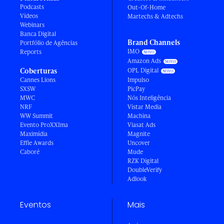
Podcasts
Out-Of-Home
Vídeos
Martechs & Adtechs
Webinars
Banca Digital
Brand Channels
Portfólio de Agências
IMO
Reports
Amazon Ads
Coberturas
OPL Digital
Cannes Lions
Impulso
SXSW
PicPay
MWC
Nós Inteligência
NRF
Vistar Media
WW Summit
Machina
Evento ProXXIma
Viasat Ads
Maximídia
Magnite
Effie Awards
Uncover
Caboré
Mude
RZK Digital
DoubleVerify
Adlook
Eventos
Mais