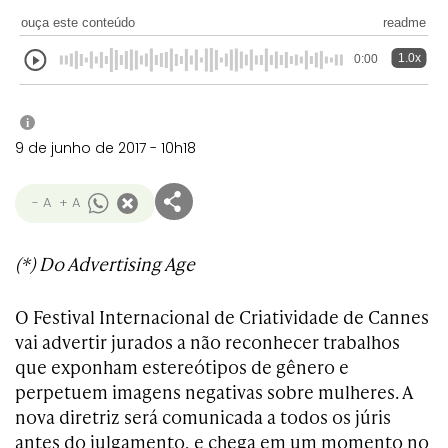
Transformation
Goals
ouça este conteúdo
readme
Creative
Creative Brand
Entertainment
Entertainment
Media
Innovation
Titanium
Commerce
for Music
1.0x
0:00
Creative
Entertainment
Luxury
Creative Data
Business
Entertainment
for Gaming
Outdoor
Transformation
for Sport
i
Creative
Creative
Film
Entertainment
Pharma
Media
9 de junho de 2017 - 10h18
Effectiveness
Commerce
for Music
Creative
Creative Data
Film Craft
Entertainment
PR
Outdoor
- A
+ A
Strategy
for Sport
(*) Do Advertising Age
O Festival Internacional de Criatividade de Cannes
vai advertir jurados a não reconhecer trabalhos
que exponham estereótipos de gênero e
perpetuem imagens negativas sobre mulheres. A
nova diretriz será comunicada a todos os júris
antes do julgamento, e chega em um momento no