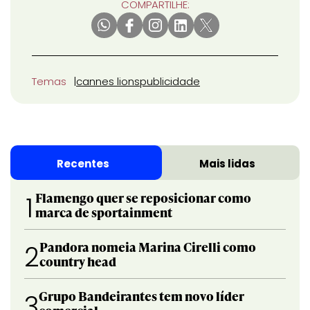
COMPARTILHE:
Temas
cannes lions
publicidade
Recentes
Mais lidas
Flamengo quer se reposicionar como
1
marca de sportainment
Pandora nomeia Marina Cirelli como
2
country head
Grupo Bandeirantes tem novo líder
3