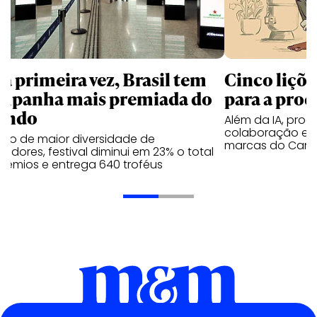
la primeira vez, Brasil tem
Cinco liçõ
mpanha mais premiada do
para a prod
undo
Além da IA, prod
colaboração e 
ano de maior diversidade de
marcas do Cann
edores, festival diminui em 23% o total
rêmios e entrega 640 troféus