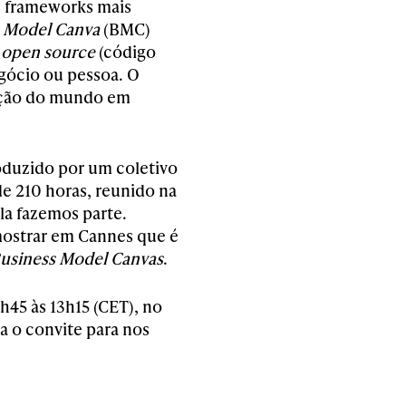
s frameworks mais
 Model Canva
(BMC)
é
open source
(código
egócio ou pessoa. O
mação do mundo em
oduzido por um coletivo
e 210 horas, reunido na
la fazemos parte.
mostrar em Cannes que é
usiness Model Canvas
.
h45 às 13h15 (CET), no
a o convite para nos