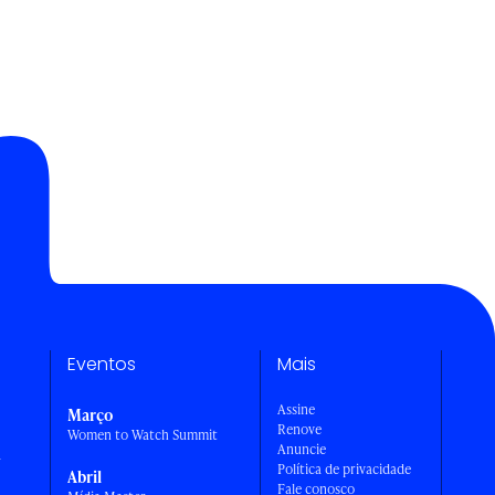
Eventos
Mais
Assine
Março
Renove
Women to Watch Summit
Anuncie
a
Política de privacidade
Abril
Fale conosco