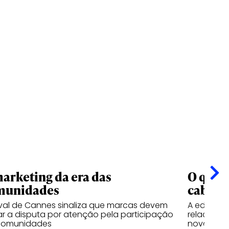
arketing da era das
O que o
munidades
cabe e
ival de Cannes sinaliza que marcas devem
A edição 
ar a disputa por atenção pela participação
relaciona
comunidades
nova indús