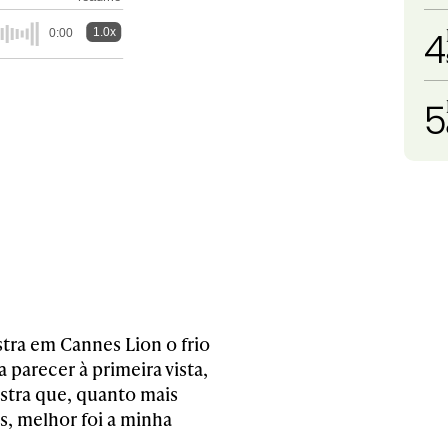
4
1.0x
0:00
5
tra em Cannes Lion o frio
 parecer à primeira vista,
ostra que, quanto mais
s, melhor foi a minha