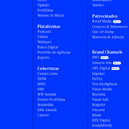
Opinião
Talento
ProXXIma
Women To Watch
Patrocinados
Retail Media
Plataformas
Creators & Influencers
Podcasts
Out-Of-Home
Vídeos
Martechs & Adtechs
Webinars
Banca Digital
Brand Channels
Portfólio de Agências
IMO
Reports
Amazon Ads
Coberturas
OPL Digital
Cannes Lions
Impulso
SXSW
PicPay
MWC
Nós Inteligência
NRF
Vistar Media
WW Summit
Machina
Evento ProXXIma
Viasat Ads
Maximídia
Magnite
Effie Awards
Uncover
Caboré
Mude
RZK Digital
DoubleVerify