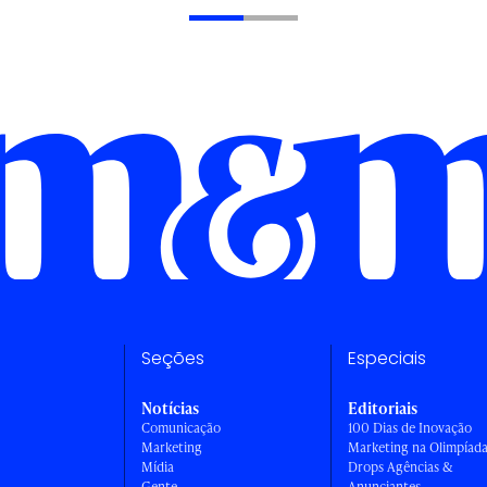
Seções
Especiais
Notícias
Editoriais
Comunicação
100 Dias de Inovação
Marketing
Marketing na Olimpíad
Mídia
Drops Agências &
Gente
Anunciantes