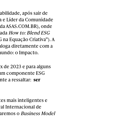
bilidade, após sair de
a e Líder da Comunidade
a da ASAS.COM.BR), onde
lada
How to: Blend ESG
 na Equação Criativa”). A
aloga diretamente com a
 mundo: o Impacto.
ix de 2023 e para alguns
om um componente ESG
te a ressaltar:
ser
es mais inteligentes e
al Internacional de
taremos o
Business Model