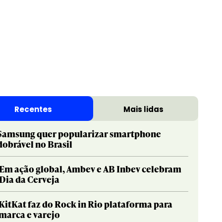
Print & Publishing
Pharma
Social & Creator
PR
Recentes
Mais lidas
Sustainable Development Goals
Print & Publishing
Titanium
Social & Creator
Samsung quer popularizar smartphone
dobrável no Brasil
Sustainable Development Goals
Titanium
Em ação global, Ambev e AB Inbev celebram
Dia da Cerveja
KitKat faz do Rock in Rio plataforma para
marca e varejo